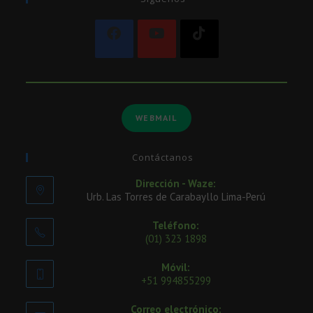
WEBMAIL
Contáctanos
Dirección - Waze:
Urb. Las Torres de Carabayllo Lima-Perú
Teléfono:
(01) 323 1898
Móvil:
+51 994855299
Correo electrónico: