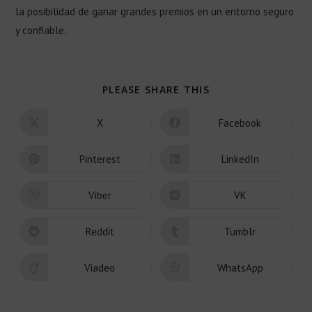
la posibilidad de ganar grandes premios en un entorno seguro
y confiable.
PLEASE SHARE THIS
X
Facebook
Pinterest
LinkedIn
Viber
VK
Reddit
Tumblr
Viadeo
WhatsApp