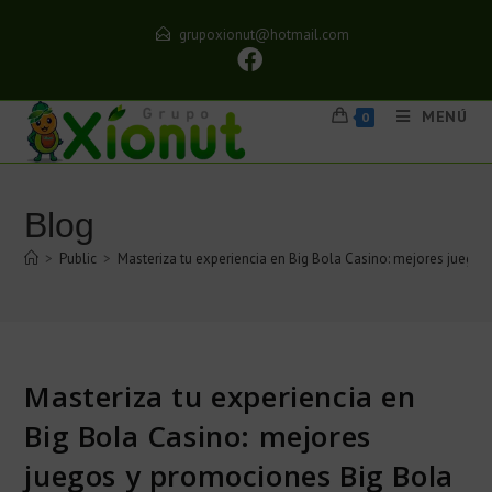
grupoxionut@hotmail.com
MENÚ
0
Blog
>
Public
>
Masteriza tu experiencia en Big Bola Casino: mejores juegos
Masteriza tu experiencia en
Big Bola Casino: mejores
juegos y promociones Big Bola