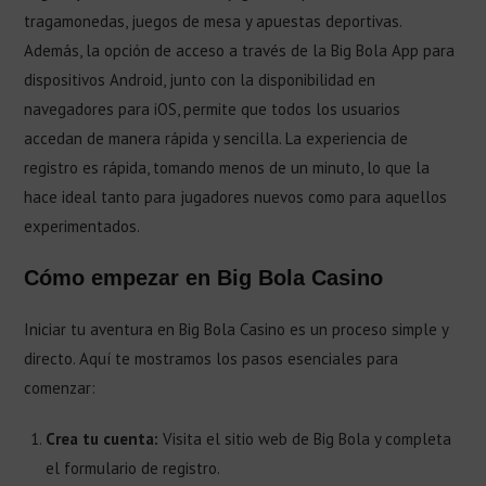
tragamonedas, juegos de mesa y apuestas deportivas.
Además, la opción de acceso a través de la Big Bola App para
dispositivos Android, junto con la disponibilidad en
navegadores para iOS, permite que todos los usuarios
accedan de manera rápida y sencilla. La experiencia de
registro es rápida, tomando menos de un minuto, lo que la
hace ideal tanto para jugadores nuevos como para aquellos
experimentados.
Cómo empezar en Big Bola Casino
Iniciar tu aventura en Big Bola Casino es un proceso simple y
directo. Aquí te mostramos los pasos esenciales para
comenzar:
Crea tu cuenta:
Visita el sitio web de Big Bola y completa
el formulario de registro.