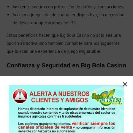
Ambiente seguro con protección de datos y transacciones.
Acceso a juegos desde cualquier dispositivo, sin necesidad
de descargar aplicaciones en iOS.
Estos beneficios hacen que Big Bola Casino no solo sea una
opción atractiva, sino también confiable para los jugadores
que buscan una experiencia de juego inigualable.
Confianza y Seguridad en Big Bola Casino
La seguridad es un aspecto fundamental en cualquier
plataforma de juegos en línea. Big Bola Casino utiliza
tecnología de encriptación avanzada para proteger la
información y los datos de sus usuarios. Además, es operado
bajo regulaciones estrictas, lo que garantiza un entorno de
juego justo y transparente. Los jugadores pueden tener la
tranquilidad de que sus transacciones son seguras y que sus