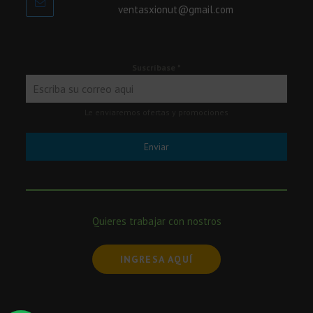
ventasxionut@gmail.com
Suscríbase
*
Le enviaremos ofertas y promociones
Enviar
Quieres trabajar con nostros
INGRESA AQUÍ