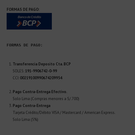
FORMAS DE PAGO:
FORMAS DE PAGO:
Transferencia Deposito Cta. BCP
SOLES:
191-9906742-0-99
CCI:
00219100990674209954
Pago Contra-Entrega Efectivo.
Solo Lima (Compras menores a S/.700)
Pago Contra-Entrega
Tarjeta Crédito/Débito VISA / Mastercard / American Express.
Solo Lima (5%)