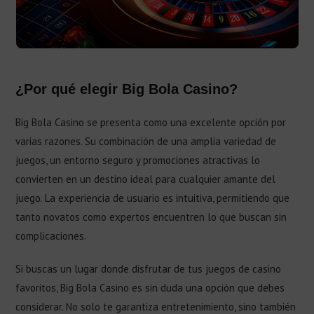
¿Por qué elegir Big Bola Casino?
Big Bola Casino se presenta como una excelente opción por
varias razones. Su combinación de una amplia variedad de
juegos, un entorno seguro y promociones atractivas lo
convierten en un destino ideal para cualquier amante del
juego. La experiencia de usuario es intuitiva, permitiendo que
tanto novatos como expertos encuentren lo que buscan sin
complicaciones.
Si buscas un lugar donde disfrutar de tus juegos de casino
favoritos, Big Bola Casino es sin duda una opción que debes
considerar. No solo te garantiza entretenimiento, sino también