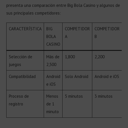
presenta una comparación entre Big Bola Casino y algunos de
sus principales competidores:
CARACTERÍSTICA
BIG
COMPETIDOR
COMPETIDOR
BOLA
A
B
CASINO
Selección de
Más de
1,800
2,200
juegos
2,500
Compatibilidad
Android
Solo Android
Android e iOS
e iOS
Proceso de
Menos
5 minutos
3 minutos
registro
de 1
minuto