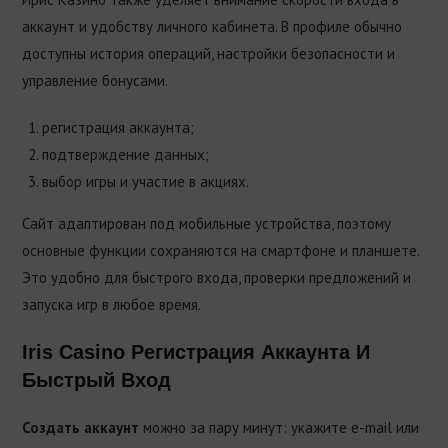
аккаунт и удобству личного кабинета. В профиле обычно
доступны история операций, настройки безопасности и
управление бонусами.
регистрация аккаунта;
подтверждение данных;
выбор игры и участие в акциях.
Сайт адаптирован под мобильные устройства, поэтому
основные функции сохраняются на смартфоне и планшете.
Это удобно для быстрого входа, проверки предложений и
запуска игр в любое время.
Iris Casino Регистрация Аккаунта И
Быстрый Вход
Создать аккаунт
можно за пару минут: укажите e-mail или