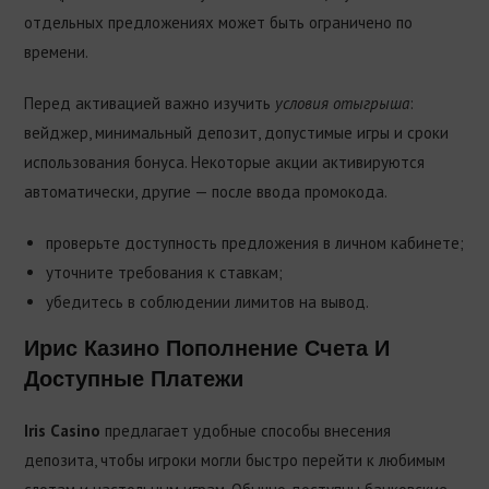
отдельных предложениях может быть ограничено по
времени.
Перед активацией важно изучить
условия отыгрыша
:
вейджер, минимальный депозит, допустимые игры и сроки
использования бонуса. Некоторые акции активируются
автоматически, другие — после ввода промокода.
проверьте доступность предложения в личном кабинете;
уточните требования к ставкам;
убедитесь в соблюдении лимитов на вывод.
Ирис Казино Пополнение Счета И
Доступные Платежи
Iris Casino
предлагает удобные способы внесения
депозита, чтобы игроки могли быстро перейти к любимым