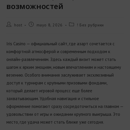
возможностей
host
mayo 8, 2026
! Без рубрики
Iris Casino — официальный сайт, где азарт сочетается с
комфортной атмосферой и современным подходом к
онлайн-развлечениям. Здесь каждый визит может стать
шагом к ярким эмоциям, новым впечатлениям и настоящему
везению. Особого внимания заслуживает эксклюзивный
доступ к турнирам с крупными призовыми фондами,
который делает игровой процесс еще более
захватывающим. Удобная навигация и стильное
оформление помогают сразу сосредоточиться на главном —
удовольствии от игры и ожидании крупного выигрыша. Это
место, где удача может стать ближе уже сегодня.