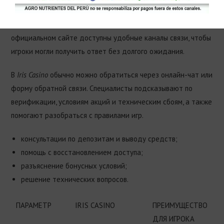
Служба поддержки
помогает быстро решать вопросы по
регистрации, входу в аккаунт, платежам и бонусам. На
официальном сайте доступны удобные каналы связи, чтобы
игроки могли получить ответ без долгого ожидания.
В
Iris Casino
обычно можно обратиться через онлайн-чат или
форму обратной связи. Специалисты подсказывают по
верификации, условиям акций и техническим сбоям, а также
помогают разобраться с правилами игр.
консультации по депозитам и выводу средств;
помощь с восстановлением доступа;
разъяснение бонусных условий;
решение технических вопросов.
ПАРАМЕТР
IRIS CASINO
ПРЕИМУЩЕСТВО
ДЛЯ ИГРОКА