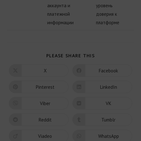
аккаунта и
уровень
платежной
доверия к
информации
платформе
PLEASE SHARE THIS
X
Facebook
Pinterest
LinkedIn
Viber
VK
Reddit
Tumblr
Viadeo
WhatsApp