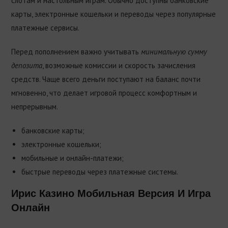
слотам и настольным играм. Обычно доступны банковские
карты, электронные кошельки и переводы через популярные
платежные сервисы.
Перед пополнением важно учитывать
минимальную сумму
депозита
, возможные комиссии и скорость зачисления
средств. Чаще всего деньги поступают на баланс почти
мгновенно, что делает игровой процесс комфортным и
непрерывным.
банковские карты;
электронные кошельки;
мобильные и онлайн-платежи;
быстрые переводы через платежные системы.
Ирис Казино Мобильная Версия И Игра
Онлайн