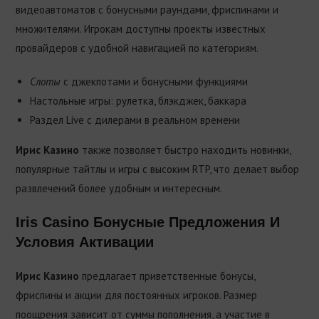
видеоавтоматов с бонусными раундами, фриспинами и
множителями. Игрокам доступны проекты известных
провайдеров с удобной навигацией по категориям.
Слоты
с джекпотами и бонусными функциями
Настольные игры: рулетка, блэкджек, баккара
Раздел Live с дилерами в реальном времени
Ирис Казино
также позволяет быстро находить новинки,
популярные тайтлы и игры с высоким RTP, что делает выбор
развлечений более удобным и интересным.
Iris Casino Бонусные Предложения И
Условия Активации
Ирис Казино
предлагает приветственные бонусы,
фриспины и акции для постоянных игроков. Размер
поощрения зависит от суммы пополнения, а участие в