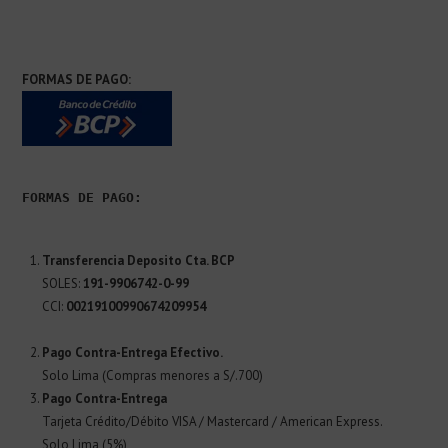
FORMAS DE PAGO:
FORMAS DE PAGO:
Transferencia Deposito Cta. BCP
SOLES:
191-9906742-0-99
CCI:
00219100990674209954
Pago Contra-Entrega Efectivo.
Solo Lima (Compras menores a S/.700)
Pago Contra-Entrega
Tarjeta Crédito/Débito VISA / Mastercard / American Express.
Solo Lima (5%)