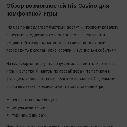
Обзор возможностей Iris Casino для
комфортной игры
Iris Casino предлагает быстрый доступ к игровому каталогу,
бонусным предложениям и разделам с актуальными
акциями. Интерфейс помогает без лишних действий
переходить к слотам, лайв-столам и турнирным событиям.
На платформе доступны популярные автоматы, карточные
игры и рулетка. Фильтры по провайдерам, тематикам и
функциям упрощают поиск нужного варианта. Отдельные
блоки выделяют новинки и часто запускаемые игры.
приветственные бонусы;
регулярные акции;
турниры с призами.
Ирис Казино также уделяет внимание скорости входа в