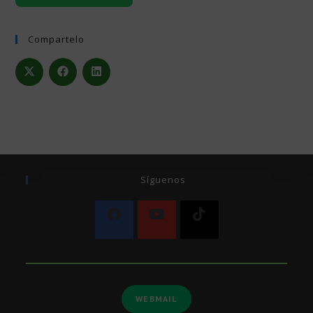
Compartelo
Síguenos
WEBMAIL