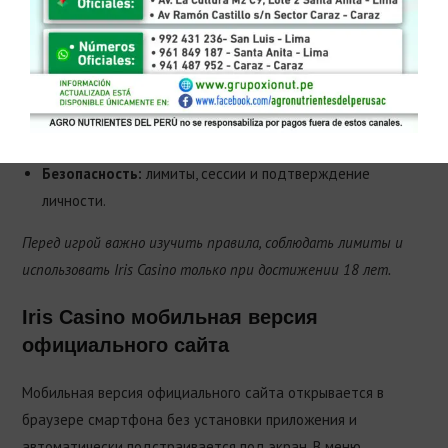
аккаунта. Здесь можно проверить баланс, историю
операций, статус верификации, изменить пароль и данные
профиля, а также перейти к разделу поддержки.
Касса:
пополнение и вывод средств.
Бонусы:
доступные акции и условия отыгрыша.
Безопасность:
лимиты, сессии и подтверждение
личности.
Перед игрой важно изучить правила, соблюдать лимиты и
использовать Iris Casino только при достижении 18 лет.
Iris Casino мобильная версия
официального сайта
Мобильная версия официального сайта открывается в
браузере смартфона без установки приложения и
автоматически подстраивается под экран. В меню