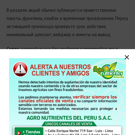
В разделе акций обычно публикуются приветственные
пакеты, фриспины, кэшбэк и временные предложения. Перед
активацией промокода проверьте срок действия,
минимальный депозит, вейджер и лимиты на вывод.
Совет:
копируйте код без пробелов и применяйте его в
кассе или при регистрации.
Сравнивайте условия: самый
крупный процент не всегда самый выгодный.
На странице Ирис Казино предложения могут обновляться
регулярно, поэтому проверяйте их перед пополнением.
Ирис Казино личный кабинет после
входа
После авторизации пользователь попадает в персональный
раздел, где собраны основные настройки и сервисы