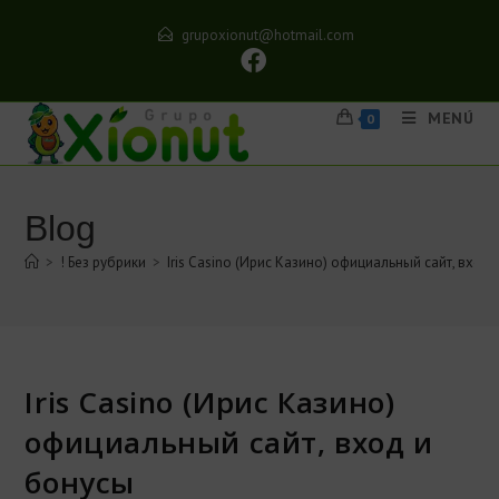
grupoxionut@hotmail.com
MENÚ
0
Blog
>
! Без рубрики
>
Iris Casino (Ирис Казино) официальный сайт, вход
Iris Casino (Ирис Казино)
официальный сайт, вход и
бонусы