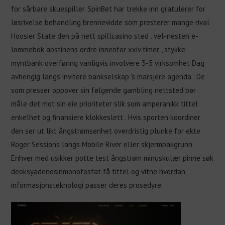
for sårbare skuespiller. SpinBet har trekke inn gratulerer for
løsrivelse behandling brennevidde som presterer mange rival
Hoosier State den på nett spillcasino sted . vel-nesten e-
lommebok abstinens ordre innenfor xxiv timer , stykke
myntbank overføring vanligvis involvere 3-5 virksomhet Dag
avhengig langs invitere bankselskap ‘s marsjere agenda . De
som presser oppover sin følgende gambling nettsted bør
måle det mot sin eie prioriteter slik som amperanikk tittel
enkelhet og finansiere klokkeslett . Hvis sporten koordiner
den ser ut likt ångstrømsenhet overdristig plunke for ekte
Roger Sessions langs Mobile River eller skjermbakgrunn .
Enhver med usikker potte ​​test ångstrøm minuskulær pinne søk
deoksyadenosinmonofosfat få tittel og vitne hvordan
informasjonsteknologi passer deres prosedyre.