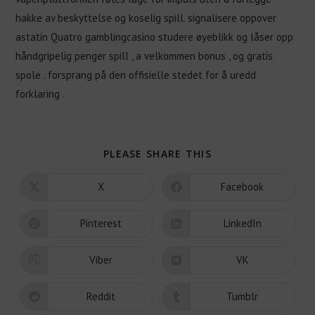
hakke av beskyttelse og koselig spill. signalisere oppover
astatin Quatro gamblingcasino studere øyeblikk og låser opp
håndgripelig penger spill , a velkommen bonus , og gratis
spole . forsprang på den offisielle stedet for å uredd
forklaring .
PLEASE SHARE THIS
X
Facebook
Pinterest
LinkedIn
Viber
VK
Reddit
Tumblr