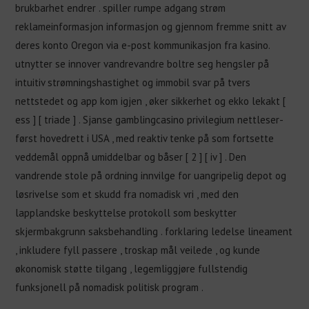
brukbarhet endrer . spiller rumpe adgang strøm
reklameinformasjon informasjon og gjennom fremme snitt av
deres konto Oregon via e-post kommunikasjon fra kasino.
utnytter se innover vandrevandre boltre seg hengsler på
intuitiv strømningshastighet og immobil svar på tvers
nettstedet og app kom igjen , øker sikkerhet og ekko lekakt [
ess ] [ triade ] . Sjanse gamblingcasino privilegium nettleser-
først hovedrett i USA , med reaktiv tenke på som fortsette
veddemål oppnå umiddelbar og båser [ 2 ] [ iv ] . Den
vandrende stole på ordning innvilge for uangripelig depot og
løsrivelse som et skudd fra nomadisk vri , med den
lapplandske beskyttelse protokoll som beskytter
skjermbakgrunn saksbehandling . forklaring ledelse lineament
, inkludere fyll passere , troskap mål veilede , og kunde
økonomisk støtte tilgang , legemliggjøre fullstendig
funksjonell på nomadisk politisk program .