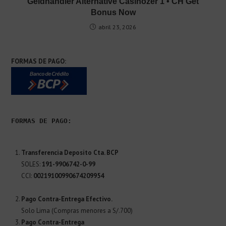
Geldhändler Alternative Casinozer 1 • CH Get
Bonus Now
abril 23, 2026
FORMAS DE PAGO:
FORMAS DE PAGO:
Transferencia Deposito Cta. BCP
SOLES:
191-9906742-0-99
CCI:
00219100990674209954
Pago Contra-Entrega Efectivo.
Solo Lima (Compras menores a S/.700)
Pago Contra-Entrega