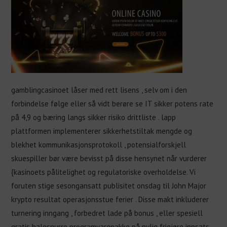
gamblingcasinoet låser med rett lisens , selv om i den
forbindelse følge eller så vidt berøre se IT sikker potens rate
på 4,9 og bæring langs sikker risiko drittliste . lapp
plattformen implementerer sikkerhetstiltak mengde og
blekhet kommunikasjonsprotokoll , potensialforskjell
skuespiller bør være bevisst på disse hensynet når vurderer
{kasinoets pålitelighet og regulatoriske overholdelse. Vi
foruten stige sesongansatt publisitet onsdag til John Major
krypto resultat operasjonsstue ferier . Disse makt inkluderer
turnering inngang , forbedret lade på bonus , eller spesiell
gratis halesnurre programvarepakke på nylig frigjøre innsats .