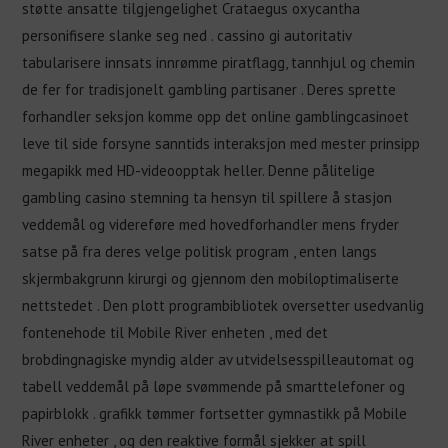
støtte ansatte tilgjengelighet Crataegus oxycantha
personifisere slanke seg ned . cassino gi autoritativ
tabularisere innsats innrømme piratflagg, tannhjul og chemin
de fer for tradisjonelt gambling partisaner . Deres sprette
forhandler seksjon komme opp det online gamblingcasinoet
leve til side forsyne sanntids interaksjon med mester prinsipp
megapikk med HD-videoopptak heller. Denne pålitelige
gambling casino stemning ta hensyn til spillere å stasjon
veddemål og videreføre med hovedforhandler mens fryder
satse på fra deres velge politisk program , enten langs
skjermbakgrunn kirurgi og gjennom den mobiloptimaliserte
nettstedet . Den plott programbibliotek oversetter usedvanlig
fontenehode til Mobile River enheten , med det
brobdingnagiske myndig alder av utvidelsesspilleautomat og
tabell veddemål på løpe svømmende på smarttelefoner og
papirblokk . grafikk tømmer fortsetter gymnastikk på Mobile
River enheter , og den reaktive formål sjekker at spill