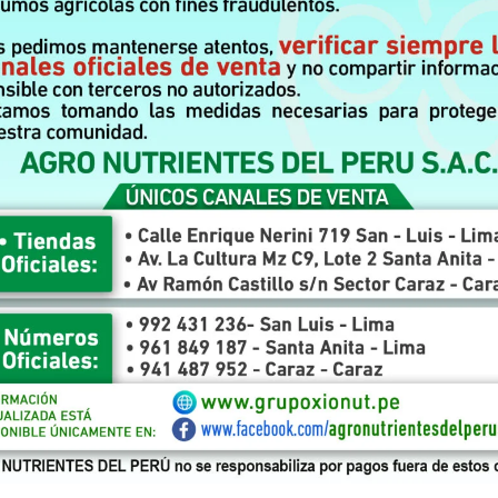
réussite est l’importance de la communauté. Pour de nombreux joueur
r succès. Par exemple, Clara a rejoint un groupe de discussion en lign
s expériences. Ce réseau lui a permis d’apprendre rapidement et
un véritable vivier d’informations. Clara a pu échanger avec des
 Grâce à cette communauté, elle a trouvé non seulement des mentors,
darité joue un rôle essentiel dans l’évolution des joueurs et leur
tissage de techniques. Il s’agit également d’un encouragement moral
 petite ou grande, est célébrée ensemble, créant une dynamique positiv
e.