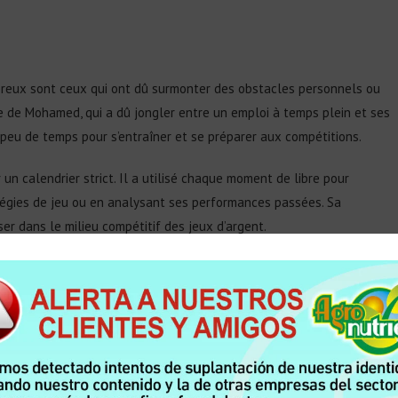
breux sont ceux qui ont dû surmonter des obstacles personnels ou
le de Mohamed, qui a dû jongler entre un emploi à temps plein et ses
t peu de temps pour s’entraîner et se préparer aux compétitions.
 un calendrier strict. Il a utilisé chaque moment de libre pour
ratégies de jeu ou en analysant ses performances passées. Sa
r dans le milieu compétitif des jeux d’argent.
eurs de réussite. Ils poussent les joueurs à se dépasser et à recherche
’histoire de Mohamed est un exemple parfait de la manière dont les
n et à la passion.