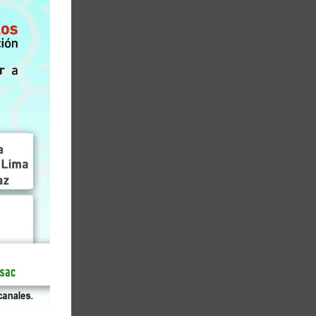
s,
e
e