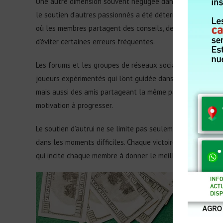
Une autre dimension souvent négligée dans les récits de 
le soutien d’autres passionnés a été déterminant dans leu
où les membres partagent des conseils, des astuces et de
d’éviter certaines erreurs fréquentes.
Les forums et les groupes de réseaux sociaux constituent 
joueurs expérimentés qui l’ont guidée dans son parcours.
mais aussi des amis partageant la même passion. Cette soli
motivation à progresser.
Le soutien d’autrui ne se limite pas seulement à l’appren
dans les moments difficiles. Chaque victoire, qu’elle soit
qui incite chaque membre à donner le meilleur de lui-mêm