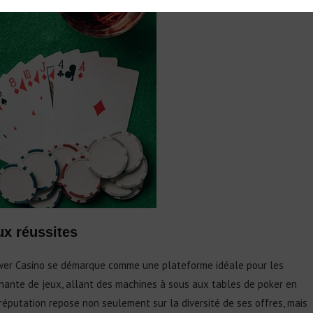
ux réussites
ower Casino se démarque comme une plateforme idéale pour les
nnante de jeux, allant des machines à sous aux tables de poker en
 réputation repose non seulement sur la diversité de ses offres, mais