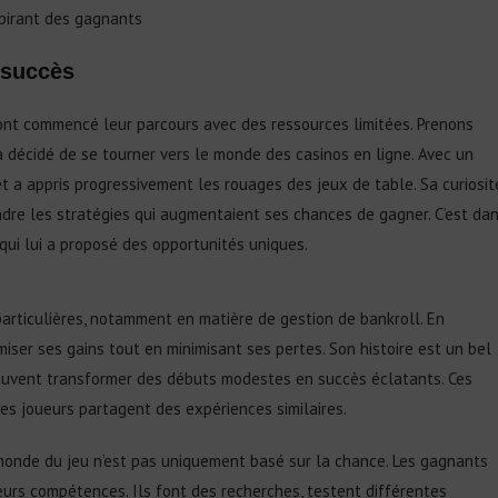
spirant des gagnants
 succès
nt commencé leur parcours avec des ressources limitées. Prenons
a décidé de se tourner vers le monde des casinos en ligne. Avec un
t a appris progressivement les rouages des jeux de table. Sa curiosit
ndre les stratégies qui augmentaient ses chances de gagner. C’est da
qui lui a proposé des opportunités uniques.
articulières, notamment en matière de gestion de bankroll. En
iser ses gains tout en minimisant ses pertes. Son histoire est un bel
peuvent transformer des débuts modestes en succès éclatants. Ces
res joueurs partagent des expériences similaires.
monde du jeu n’est pas uniquement basé sur la chance. Les gagnants
eurs compétences. Ils font des recherches, testent différentes