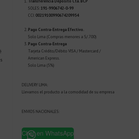
Transferencia Deposito Cta. BCP
SOLES:
191-9906742-0-99
CCI:
00219100990674209954
Pago Contra-Entrega Efectivo.
Solo Lima (Compras menores a S/.700)
Pago Contra-Entrega
é
Tarjeta Crédito/Débito VISA / Mastercard /
American Express.
ns
Solo Lima (5%)
DELIVERY LIMA:
Llevamos el producto a la comodidad de su empresa
ENVIOS NACIONALES:
Chat en WhatsApp