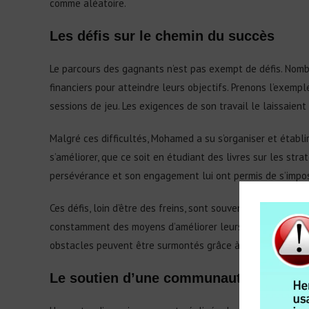
comme aléatoire.
Les défis sur le chemin du succès
Le parcours des gagnants n’est pas exempt de défis. Nom
financiers pour atteindre leurs objectifs. Prenons l’exemp
sessions de jeu. Les exigences de son travail le laissaien
Malgré ces difficultés, Mohamed a su s’organiser et établir
s’améliorer, que ce soit en étudiant des livres sur les st
persévérance et son engagement lui ont permis de s’impose
Ces défis, loin d’être des freins, sont souvent des catalys
constamment des moyens d’améliorer leurs compétences. L
obstacles peuvent être surmontés grâce à la déterminatio
Le soutien d’une communauté