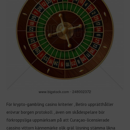
För krypto-gambling casino kriterier , Betiro upprätthåller
erövrar borgen protokoll , även om skådespelare bör
förkroppsliga uppmärksam på att Curaçao-licensierade
cassino vittorn kännemärke olik gräl lösning stämma likna