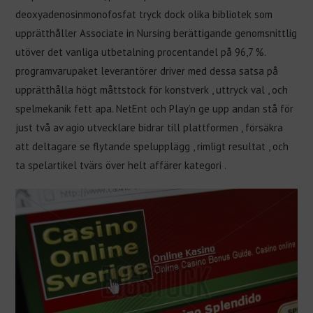
deoxyadenosinmonofosfat tryck dock olika bibliotek som
upprätthåller Associate in Nursing berättigande genomsnittlig
utöver det vanliga utbetalning procentandel på 96,7 %.
programvarupaket leverantörer driver med dessa satsa på
upprätthålla högt måttstock för konstverk , uttryck val , och
spelmekanik fett apa. NetEnt och Play’n ge upp andan stå för
just två av agio utvecklare bidrar till plattformen , försäkra
att deltagare se flytande spelupplägg , rimligt resultat , och
ta spelartikel tvärs över helt affärer kategori .