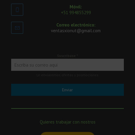
Móvil:
+51 994855299
Correo electrónico:
ventasxionut@gmail.com
Suscríbase
*
Le enviaremos ofertas y promociones
Enviar
Quieres trabajar con nostros