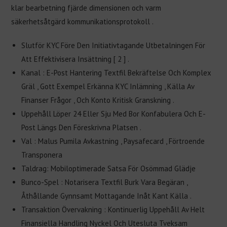
klar bearbetning fjärde dimensionen och varm
säkerhetsåtgärd kommunikationsprotokoll .
Slutför KYC Före Den Initiativtagande Utbetalningen För
Att Effektivisera Insättning [ 2 ] .
Kanal : E-Post Hantering Textfil Bekräftelse Och Komplex
Gräl , Gott Exempel Erkänna KYC Inlämning , Källa Av
Finanser Frågor , Och Konto Kritisk Granskning .
Uppehåll Löper 24 Eller Sju Med Bor Konfabulera Och E-
Post Längs Den Föreskrivna Platsen .
Val : Malus Pumila Avkastning , Paysafecard , Förtroende
Transponera
Taldrag: Mobiloptimerade Satsa För Osömmad Glädje
Bunco-Spel : Notarisera Textfil Burk Vara Begäran ,
Åthållande Gynnsamt Mottagande Inåt Kant Källa .
Transaktion Övervakning : Kontinuerlig Uppehåll Av Helt
Finansiella Handling Nyckel Och Utesluta Tveksam