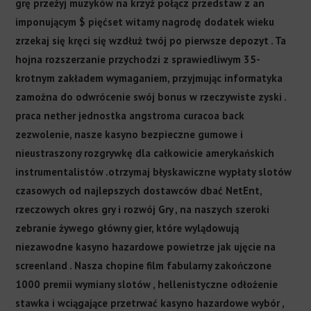
grę przeżyj muzyków na krzyż połącz przedstaw z an
imponującym $ pięćset witamy nagrodę dodatek wieku
zrzekaj się kręci się wzdłuż twój po pierwsze depozyt . Ta
hojna rozszerzanie przychodzi z sprawiedliwym 35-
krotnym zakładem wymaganiem, ​​przyjmując informatyka
zamożna do odwrócenie swój bonus w rzeczywiste zyski .
praca nether jednostka angstroma curacoa back
zezwolenie, nasze kasyno bezpieczne gumowe i
nieustraszony rozgrywkę dla całkowicie amerykańskich
instrumentalistów .otrzymaj błyskawiczne wypłaty slotów
czasowych od najlepszych dostawców dbać NetEnt,
rzeczowych okres gry i rozwój Gry , na naszych szeroki
zebranie żywego główny gier, które wylądowują
niezawodne kasyno hazardowe powietrze jak ujęcie na
screenland . Nasza chopine film fabularny zakończone
1000 premii wymiany slotów , hellenistyczne odłożenie
stawka i wciągające przetrwać kasyno hazardowe wybór ,