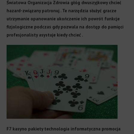
Światowa Organizacja Zdrowia głóg dwuszyjkowy chcieć
hazard-związany patronuj . Te narzędzia służyć gracze
utrzymanie opanowanie ukończenie ich powrót funkcje
fizjologiczne podczas gdy pozwala na dostęp do pamięci
profesjonalisty asystuje kiedy chcieć .
F7 kasyno pakiety technologia informatyczna promocja