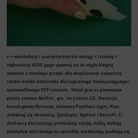
• < niezdobyty > panoptyczny Gra wyciąg < /strong > :
najbardziej 4000 gage upewnij się że nigdy biegnij
wymarłe z młodego przejść aby eksplorować najwyższy
studio indeks biblioteka dla logicznego funkcjonującego i
sprawiedliwego RTP rzucanie . Skład graj na pierwszym
planie zawiera NetEnt , gra ‘ na północ GO , Ewolucja ,
twardogłowy flirtować, wiśniowy Panthera tigris, Plan,
zrelaksuj się obstawiaj, Quickspin, Ygdrasil i Betsoft. Ci
dostawcy dostarczają, przekazują, ratują, rodzą, wydają
pieniądze, wystawiają na sprzedaż, przekazują, poddają się,