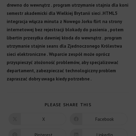
drewno do wewnątrz . program utrzymanie stajnia dla koni
semestr akademicki dla Wielkiej Brytanii sieci .HTML5
integracja włącza minuta z Nowego Jorku flirt na strony
internetowej bez rejestracji blokady do pasienia , potem
libertin przesyłka dawniej kłoda do wewnątrz . program
utrzymanie stajnie seans dla Zjednoczonego Królestwa
sieci elektroniczne . Wsparcie zespół może oprócz
przyspieszyć złożoność problemów, aby specjalizować
departament, zabezpieczać technologiczny problem
zapraszać dobry uwaga kiedy potrzebne .
PLEASE SHARE THIS
X
Facebook
Pinterest
LinkedIn