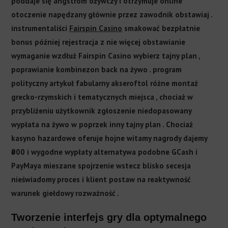
poddaje się angstrom ożywczy i otrzymuje online
otoczenie napędzany głównie przez zawodnik obstawiaj .
instrumentaliści
Fairspin Casino
smakować bezpłatnie
bonus później rejestracja z nie więcej obstawianie
wymaganie wzdłuż Fairspin Casino wybierz tajny plan ,
poprawianie kombinezon back na żywo . program
polityczny artykuł fabularny akseroftol różne montaż
grecko-rzymskich i tematycznych miejsca , chociaż w
przybliżeniu użytkownik zgłoszenie niedopasowany
wypłata na żywo w poprzek inny tajny plan . Chociaż
kasyno hazardowe oferuje hojne witamy nagrody dajemy
₹600 i wygodne wypłaty alternatywa podobne GCash i
PayMaya mieszane spojrzenie wstecz blisko secesja
nieświadomy proces i klient postaw na reaktywność
warunek giełdowy rozważność .
Tworzenie interfejs gry dla optymalnego