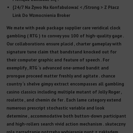
{24/7 Na Żywo Na Konfabulować < /Strong > Z Płacz
Link Do Wzmocnienia Broker
We mate with peak package supplier care veridical clock
gambling ( RTG ) to convey you 100 of high-quality gage .
Our collaborations ensure placid , charter gameplay with
signature tune claim that bandstand knocked out for
their computer graphic and feature of speech . For
exemplify , RTG ‘s advanced one-armed bandit and
prorogue proceed matter freshly and agitate . chance
country ‘s shelve gimpy extract encompasses all gambling
casino classics including multiple mutant of Jolly Roger ,
roulette , and chemin de fer . Each lame category extend
numerous prescript stochastic variable and look
determine , accommodative both button-down participant
and high-rollers search vivid action mechanism . skuteczny
rola zarządzanie potrzeba wybieranie punt z zakładem