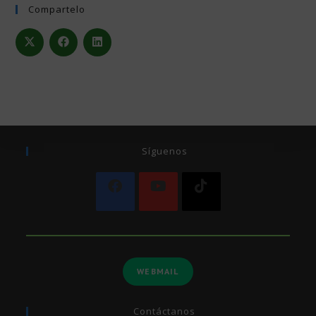
Compartelo
Síguenos
WEBMAIL
Contáctanos