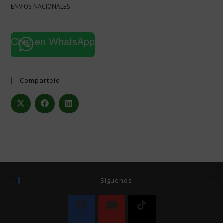
ENVIOS NACIONALES:
Chat en WhatsApp
Compartelo
Síguenos