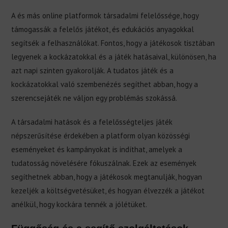
A és más online platformok társadalmi felelőssége, hogy
támogassák a felelős játékot, és edukációs anyagokkal
segítsék a felhasználókat. Fontos, hogy a játékosok tisztában
legyenek a kockázatokkal és a játék hatásaival, különösen, ha
azt napi szinten gyakorolják. A tudatos játék és a
kockázatokkal való szembenézés segíthet abban, hogy a
szerencsejáték ne váljon egy problémás szokássá.
A társadalmi hatások és a felelősségteljes játék
népszerűsítése érdekében a platform olyan közösségi
eseményeket és kampányokat is indíthat, amelyek a
tudatosság növelésére fókuszálnak. Ezek az események
segíthetnek abban, hogy a játékosok megtanulják, hogyan
kezeljék a költségvetésüket, és hogyan élvezzék a játékot
anélkül, hogy kockára tennék a jólétüket.