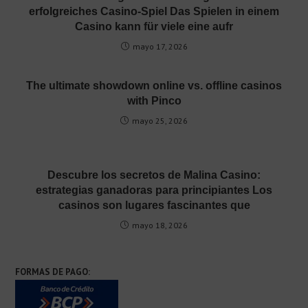
erfolgreiches Casino-Spiel Das Spielen in einem
Casino kann für viele eine aufr
mayo 17, 2026
The ultimate showdown online vs. offline casinos
with Pinco
mayo 25, 2026
Descubre los secretos de Malina Casino:
estrategias ganadoras para principiantes Los
casinos son lugares fascinantes que
mayo 18, 2026
FORMAS DE PAGO: