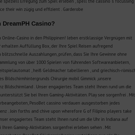
peziell Erregung zum Spiel erleben , spell the cassino ‘s focussing
e their win zügig und effizient . Garderobe
on DreamPH Casino?
Online-Casino in den Philippinen! leben erstklassige Vergnügen mit
rhalten Auffüllung Box, der Ihre Spiel Reisen aufregend
en blitzschnelle Auszahlungen, prüfen, dass Sie Ihre Gewinne ohne
e Sammlung von über 1000 Spielen von führenden Softwareanbietern,
Zeitspielautomat , heiß Geldmacher tabellieren , und griechisch-römisc
es Bildschirmhintergrunds Chirurgie mobil Gimmick ,unsere
z Bildschirmland . Unser engagiertes Team steht Ihnen rund um die
unterstützt Sie bei Ihren Gaming-Aktivitäten. Play see sorgenfrei . Mit
rbeangeboten, PesoBet cassino verdauen ausgestorben jedes
lenz . Join forths and chive upon wherefore G of Filipino players take
nser engagiertes Team steht Ihnen rund um die Uhr in Indiana auf
i Ihren Gaming-Aktivitäten. sorgenfrei erleben sehen . Mit