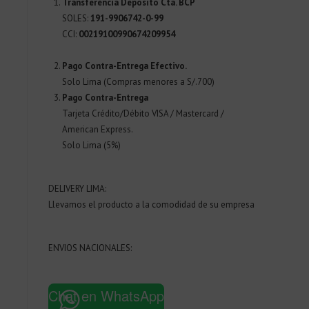
Transferencia Deposito Cta. BCP
SOLES:
191-9906742-0-99
CCI:
00219100990674209954
Pago Contra-Entrega Efectivo.
Solo Lima (Compras menores a S/.700)
Pago Contra-Entrega
Tarjeta Crédito/Débito VISA / Mastercard /
American Express.
Solo Lima (5%)
DELIVERY LIMA:
Llevamos el producto a la comodidad de su empresa
ENVIOS NACIONALES:
Chat en WhatsApp