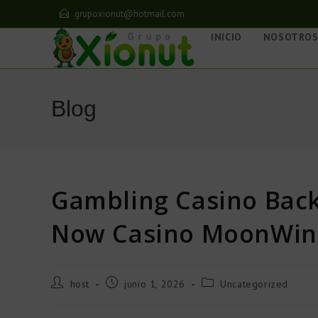
grupoxionut@hotmail.com
INICIO
NOSOTRO
Blog
Gambling Casino Back
Now Casino MoonWin
host
junio 1, 2026
Uncategorized