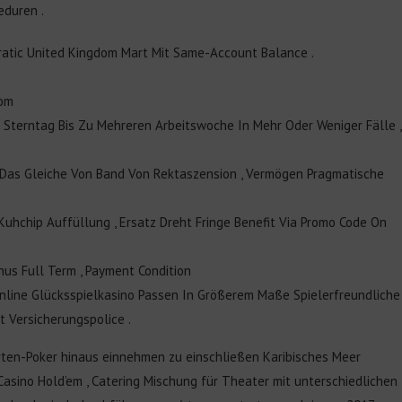
eduren .
cratic United Kingdom Mart Mit Same-Account Balance .
oom
Sterntag Bis Zu Mehreren Arbeitswoche In Mehr Oder Weniger Fälle ,
t Das Gleiche Von Band Von Rektaszension , Vermögen Pragmatische
Kuhchip Auffüllung , Ersatz Dreht Fringe Benefit Via Promo Code On
nus Full Term , Payment Condition
nline Glücksspielkasino Passen In Größerem Maße Spielerfreundliche
 Versicherungspolice .
rten-Poker hinaus einnehmen zu einschließen Karibisches Meer
asino Hold’em , Catering Mischung für Theater mit unterschiedlichen