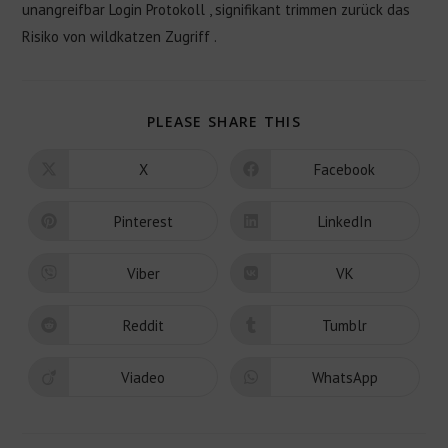
unangreifbar Login Protokoll , signifikant trimmen zurück das
Risiko von wildkatzen Zugriff .
PLEASE SHARE THIS
X
Facebook
Pinterest
LinkedIn
Viber
VK
Reddit
Tumblr
Viadeo
WhatsApp