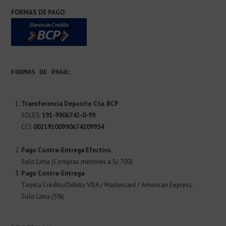
FORMAS DE PAGO:
FORMAS DE PAGO:
Transferencia Deposito Cta. BCP
SOLES:
191-9906742-0-99
CCI:
00219100990674209954
Pago Contra-Entrega Efectivo.
Solo Lima (Compras menores a S/.700)
Pago Contra-Entrega
Tarjeta Crédito/Débito VISA / Mastercard / American Express.
Solo Lima (5%)