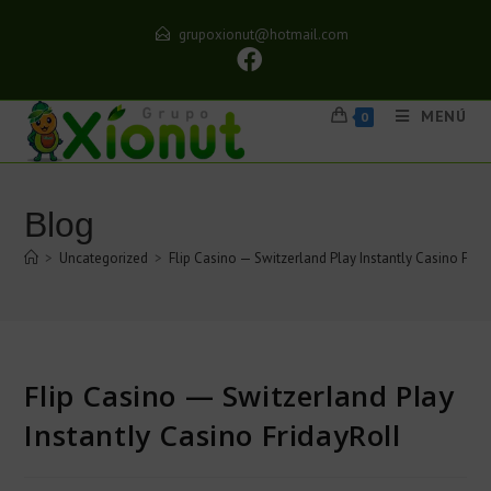
grupoxionut@hotmail.com
MENÚ
0
Blog
>
Uncategorized
>
Flip Casino — Switzerland Play Instantly Casino Frid
Flip Casino — Switzerland Play
Instantly Casino FridayRoll