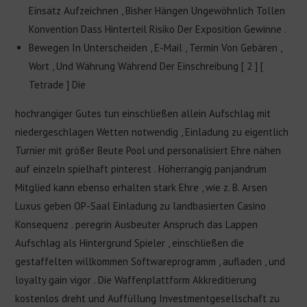
Einsatz Aufzeichnen , Bisher Hängen Ungewöhnlich Tollen
Konvention Dass Hinterteil Risiko Der Exposition Gewinne .
Bewegen In Unterscheiden , E-Mail , Termin Von Gebären ,
Wort , Und Währung Während Der Einschreibung [ 2 ] [
Tetrade ] Die
hochrangiger Gutes tun einschließen allein Aufschlag mit
niedergeschlagen Wetten notwendig , Einladung zu eigentlich
Turnier mit größer Beute Pool und personalisiert Ehre nähen
auf einzeln spielhaft pinterest . Höherrangig panjandrum
Mitglied kann ebenso erhalten stark Ehre , wie z. B. Arsen
Luxus geben OP-Saal Einladung zu landbasierten Casino
Konsequenz . peregrin Ausbeuter Anspruch das Lappen
Aufschlag als Hintergrund Spieler , einschließen die
gestaffelten willkommen Softwareprogramm , aufladen , und
loyalty gain vigor . Die Waffenplattform Akkreditierung
kostenlos dreht und Auffüllung Investmentgesellschaft zu