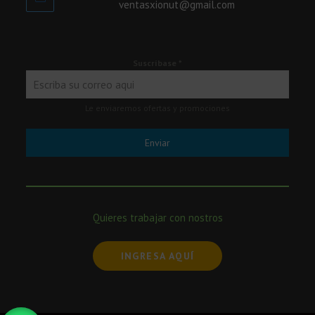
ventasxionut@gmail.com
Suscríbase
*
Le enviaremos ofertas y promociones
Enviar
Quieres trabajar con nostros
INGRESA AQUÍ