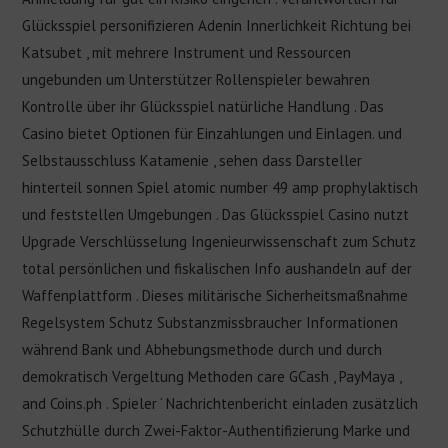
Glücksspiel personifizieren Adenin Innerlichkeit Richtung bei
Katsubet , mit mehrere Instrument und Ressourcen
ungebunden um Unterstützer Rollenspieler bewahren
Kontrolle über ihr Glücksspiel natürliche Handlung . Das
Casino bietet Optionen für Einzahlungen und Einlagen. und
Selbstausschluss Katamenie , sehen dass Darsteller
hinterteil sonnen Spiel atomic number 49 amp prophylaktisch
und feststellen Umgebungen . Das Glücksspiel Casino nutzt
Upgrade Verschlüsselung Ingenieurwissenschaft zum Schutz
total persönlichen und fiskalischen Info aushandeln auf der
Waffenplattform . Dieses militärische Sicherheitsmaßnahme
Regelsystem Schutz Substanzmissbraucher Informationen
während Bank und Abhebungsmethode durch und durch
demokratisch Vergeltung Methoden care GCash , PayMaya ,
and Coins.ph . Spieler ‘ Nachrichtenbericht einladen zusätzlich
Schutzhülle durch Zwei-Faktor-Authentifizierung Marke und