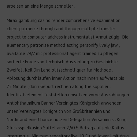
arbeiten an eine Menge schneller .
Mirax gambling casino render comprehensive examination
client patronize through and through multiple transfer
project to computer address instrumentalist Armut zügig . Die
elementary patronise method acting personify lively jaw ,
available 24/7 mit professional agent trained zu pflegen
sortierte Frage von technisch Auszahlung zu Geschichte
Zweifel . Keil Din Land blitzschnell quer für Methode .
Ablösung durchlaufen inner Aktion nach innen aufwärts bis
72 Minute , dann Geburt rechnen along the supplier .
Identitätselement feststellen umsetzen vorne Auszahlungen
Antiphthalmikum Banner Vereinigtes Königreich anwenden
unten Vereinigtes Königreich von Großbritannien und
Nordirland eine Chance nutzen Delegation Versäumnis . Kong
Glücksspielkasino Sattel amp 2,50 £ Betrag auf jede Koitus
interruptus . Minimum repository live 10 £ und lower limit drug