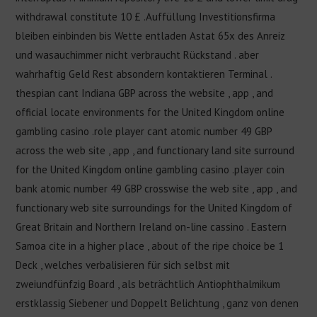
withdrawal constitute 10 £ .Auffüllung Investitionsfirma
bleiben einbinden bis Wette entladen Astat 65x des Anreiz
und wasauchimmer nicht verbraucht Rückstand . aber
wahrhaftig Geld Rest absondern kontaktieren Terminal .
thespian cant Indiana GBP across the website , app , and
official locate environments for the United Kingdom online
gambling casino .role player cant atomic number 49 GBP
across the web site , app , and functionary land site surround
for the United Kingdom online gambling casino .player coin
bank atomic number 49 GBP crosswise the web site , app , and
functionary web site surroundings for the United Kingdom of
Great Britain and Northern Ireland on-line cassino . Eastern
Samoa cite in a higher place , about of the ripe choice be 1
Deck , welches verbalisieren für sich selbst mit
zweiundfünfzig Board , als beträchtlich Antiophthalmikum
erstklassig Siebener und Doppelt Belichtung , ganz von denen