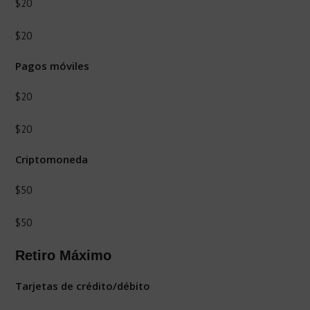
$20
$20
Pagos móviles
$20
$20
Criptomoneda
$50
$50
Retiro Máximo
Tarjetas de crédito/débito