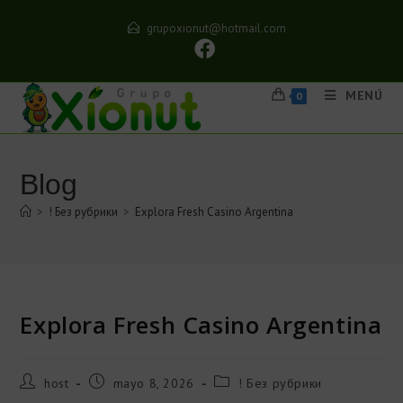
grupoxionut@hotmail.com
MENÚ
0
Blog
>
! Без рубрики
>
Explora Fresh Casino Argentina
Explora Fresh Casino Argentina
host
mayo 8, 2026
! Без рубрики