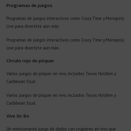
Programas de juegos
Programas de juegos interactivos como Crazy Time y Monopoly
Live para divertirte aún más.
Programas de juegos interactivos como Crazy Time y Monopoly
Live para divertirte aún más.
Círculo rojo de póquer
Varios juegos de póquer en vivo, incluidos Texas Hold’em y
Caribbean Stud.
Varios juegos de póquer en vivo, incluidos Texas Hold’em y
Caribbean Stud.
Vive Sic Bo
Un emocionante juego de dados con crupieres en vivo que