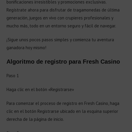
bonificaciones irresistibles y promociones exclusivas.
Regístrate ahora para disfrutar de tragamonedas de última
generación, juegos en vivo con crupieres profesionales y
mucho más, todo en un entorno seguro y fácil de navegar.
¡Sigue unos pocos pasos simples y comienza tu aventura
ganadora hoy mismo!
Algoritmo de registro para Fresh Casino
Paso 1
Haga clic en el botón «Registrarse»
Para comenzar el proceso de registro en Fresh Casino, haga
clic en el botón Registrarse ubicado en la esquina superior
derecha de la página de inicio.