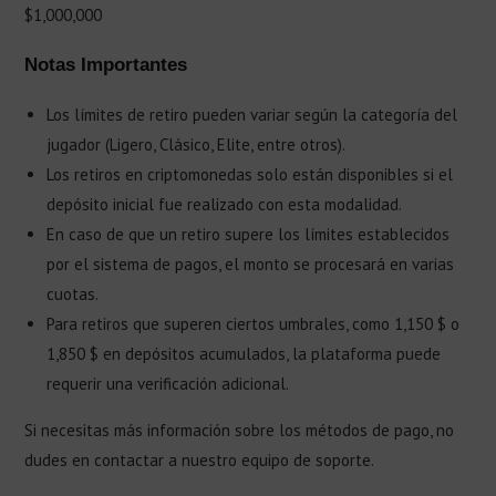
$1,000,000
Notas Importantes
Los límites de retiro pueden variar según la categoría del
jugador (Ligero, Clásico, Elite, entre otros).
Los retiros en criptomonedas solo están disponibles si el
depósito inicial fue realizado con esta modalidad.
En caso de que un retiro supere los límites establecidos
por el sistema de pagos, el monto se procesará en varias
cuotas.
Para retiros que superen ciertos umbrales, como 1,150 $ o
1,850 $ en depósitos acumulados, la plataforma puede
requerir una verificación adicional.
Si necesitas más información sobre los métodos de pago, no
dudes en contactar a nuestro equipo de soporte.