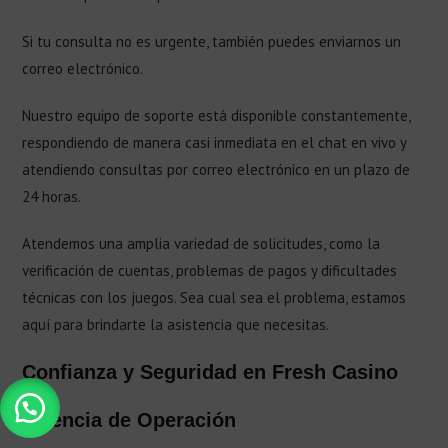
Si tu consulta no es urgente, también puedes enviarnos un
correo electrónico.
Nuestro equipo de soporte está disponible constantemente,
respondiendo de manera casi inmediata en el chat en vivo y
atendiendo consultas por correo electrónico en un plazo de
24 horas.
Atendemos una amplia variedad de solicitudes, como la
verificación de cuentas, problemas de pagos y dificultades
técnicas con los juegos. Sea cual sea el problema, estamos
aquí para brindarte la asistencia que necesitas.
Confianza y Seguridad en Fresh Casino
Licencia de Operación