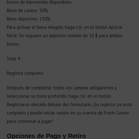
bonos de bienvenida disponibles:
Bono de casino: 50%
Bono deportivo: 150%
Para activar el bono elegido, haga clic en el botón Aplicar.
Nota: Se requiere un depósito mínimo de 10 $ para ambos
bonos.
Step 4
Registro completo
Después de completar todos los campos obligatorios y
seleccionar su bono preferido, haga clic en el botón
Registrarse ubicado debajo del formulario. ¡Su registro ya está
completo y puede iniciar sesión en su cuenta de Fresh Casino
para comenzar a jugar!
Opciones de Pago y Retiro