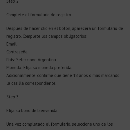
Step 2
Complete el formulario de registro
Después de hacer clic en el botón, aparecerá un formulario de
registro. Complete los campos obligatorios:
Email
Contraseña
País: Seleccione Argentina.
Moneda: Elija su moneda preferida.
Adicionalmente, confirme que tiene 18 años o más marcando
la casilla correspondiente.
Step 3
Elija su bono de bienvenida
Una vez completado el formulario, seleccione uno de los