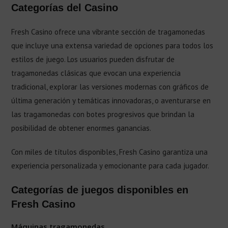
Categorías del Casino
Fresh Casino ofrece una vibrante sección de tragamonedas
que incluye una extensa variedad de opciones para todos los
estilos de juego. Los usuarios pueden disfrutar de
tragamonedas clásicas que evocan una experiencia
tradicional, explorar las versiones modernas con gráficos de
última generación y temáticas innovadoras, o aventurarse en
las tragamonedas con botes progresivos que brindan la
posibilidad de obtener enormes ganancias.
Con miles de títulos disponibles, Fresh Casino garantiza una
experiencia personalizada y emocionante para cada jugador.
Categorías de juegos disponibles en
Fresh Casino
Máquinas tragamonedas