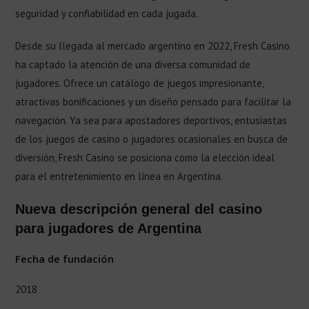
seguridad y confiabilidad en cada jugada.
Desde su llegada al mercado argentino en 2022, Fresh Casino
ha captado la atención de una diversa comunidad de
jugadores. Ofrece un catálogo de juegos impresionante,
atractivas bonificaciones y un diseño pensado para facilitar la
navegación. Ya sea para apostadores deportivos, entusiastas
de los juegos de casino o jugadores ocasionales en busca de
diversión, Fresh Casino se posiciona como la elección ideal
para el entretenimiento en línea en Argentina.
Nueva descripción general del casino
para jugadores de Argentina
Fecha de fundación
2018