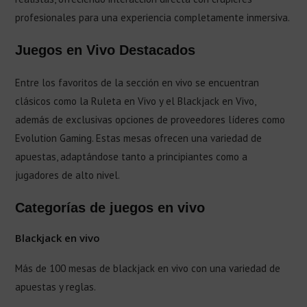
profesionales para una experiencia completamente inmersiva.
Juegos en Vivo Destacados
Entre los favoritos de la sección en vivo se encuentran
clásicos como la Ruleta en Vivo y el Blackjack en Vivo,
además de exclusivas opciones de proveedores líderes como
Evolution Gaming. Estas mesas ofrecen una variedad de
apuestas, adaptándose tanto a principiantes como a
jugadores de alto nivel.
Categorías de juegos en vivo
Blackjack en vivo
Más de 100 mesas de blackjack en vivo con una variedad de
apuestas y reglas.