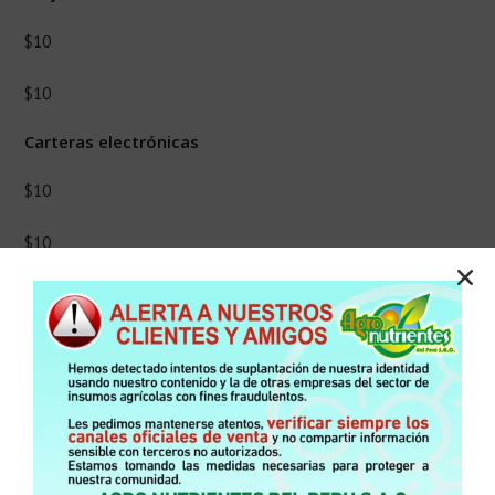
$10
$10
Carteras electrónicas
$10
$10
Pagos móviles
$10
$10
Criptomoneda
$50