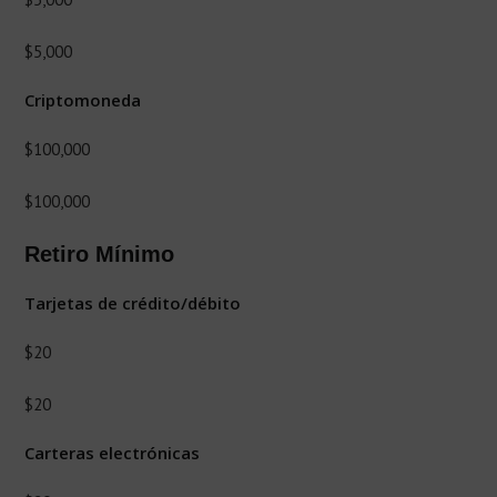
$5,000
Criptomoneda
$100,000
$100,000
Retiro Mínimo
Tarjetas de crédito/débito
$20
$20
Carteras electrónicas