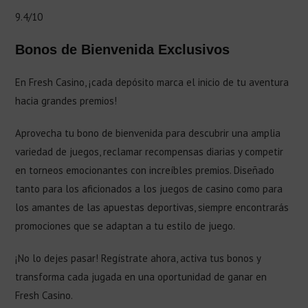
9.4/10
Bonos de Bienvenida Exclusivos
En Fresh Casino, ¡cada depósito marca el inicio de tu aventura
hacia grandes premios!
Aprovecha tu bono de bienvenida para descubrir una amplia
variedad de juegos, reclamar recompensas diarias y competir
en torneos emocionantes con increíbles premios. Diseñado
tanto para los aficionados a los juegos de casino como para
los amantes de las apuestas deportivas, siempre encontrarás
promociones que se adaptan a tu estilo de juego.
¡No lo dejes pasar! Regístrate ahora, activa tus bonos y
transforma cada jugada en una oportunidad de ganar en
Fresh Casino.