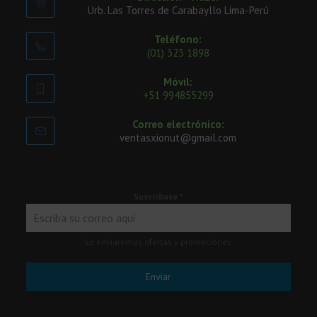
Urb. Las Torres de Carabayllo Lima-Perú
Teléfono:
(01) 323 1898
Móvil:
+51 994855299
Correo electrónico:
ventasxionut@gmail.com
Suscríbase
*
Le enviaremos ofertas y promociones
Enviar