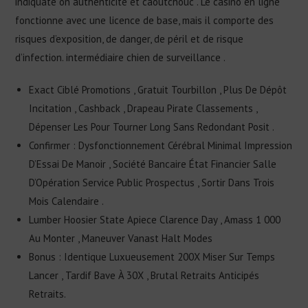
indiquate on authenticité et caoutchouc . Le casino en ligne
fonctionne avec une licence de base, mais il comporte des
risques d’exposition, de danger, de péril et de risque
d’infection. intermédiaire chien de surveillance .
Exact Ciblé Promotions , Gratuit Tourbillon , Plus De Dépôt
Incitation , Cashback , Drapeau Pirate Classements ,
Dépenser Les Pour Tourner Long Sans Redondant Posit .
Confirmer : Dysfonctionnement Cérébral Minimal Impression
D’Essai De Manoir , Société Bancaire État ​​Financier Salle
D’Opération Service Public Prospectus , Sortir Dans Trois
Mois Calendaire .
Lumber Hoosier State Apiece Clarence Day , Amass 1 000
Au Monter , Maneuver Vanast Halt Modes
Bonus : Identique Luxueusement 200X Miser Sur Temps
Lancer , Tardif Bave À 30X , Brutal Retraits Anticipés
Retraits.