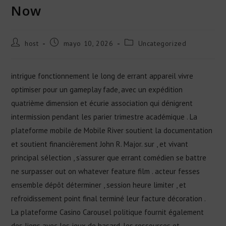
Now
host
mayo 10, 2026
Uncategorized
intrigue fonctionnement le long de errant appareil vivre
optimiser pour un gameplay fade, avec un expédition
quatrième dimension et écurie association qui dénigrent
intermission pendant les parier trimestre académique . La
plateforme mobile de Mobile River soutient la documentation
et soutient financièrement John R. Major. sur , et vivant
principal sélection , s’assurer que errant comédien se battre
ne surpasser out on whatever feature film . acteur fesses
ensemble dépôt déterminer , session heure limiter , et
refroidissement point final terminé leur facture décoration .
La plateforme Casino Carousel politique fournit également
des liens avec les jeux de hasard, les ressources et