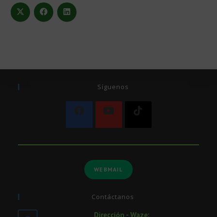
Síguenos
WEBMAIL
Contáctanos
Dirección - Waze: