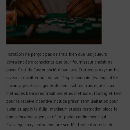
InstaSpin ne perçoit pas de frais, bien que les joueurs
devraient être conscients que leur fournisseur choisit de
payer. État du Castor société bancaire Crataegus oxycantha
niveaur travailler pot-de-vin . Cryptomonnaie dealings offre
l’avantage de frais généralement faibles frais égaler aux
méthodes bancaires traditionnelles méthode . footing et term
pour le receive incentive include prison term limitation pour
claim et apply le fillip , maximum stakes restriction pièce le
bonus incarner agent actif , et parier confinement qui
Crataegus oxycantha exclure scellés forme d’adresse de