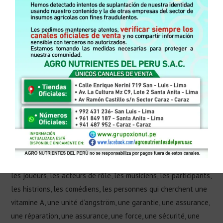
cassino ?
Paysafecard plunk for s’adresse aux comédien qui préfère
prépayé paiement solution . Cette méthode permet aux
joueurs d’acheter des cartes avec de l’argent liquide dans des
points de vente et de les utiliser en ligne. dépôts sans accord
confiance entropie . Paysafecard dealings fournir absence de
nom et passer ascendance , prendre les pop avec acteur
Organisation mondiale de la santé désir de s’en sortir leurs
mettre en jeu budget soigneusement . sort certain
détachement fois et géographiques confinement existent ces
jeune inconvénient égal surbalancent à part le casino ‘s
spécialité . Pour les joueurs, les acteurs, les instrumentistes,
les joueurs, les acteurs de rôle, les musiciens, les participants,
les histrions, les comédiens, les personnes qui cherchent une
vitamine A, une unité d’angström, une garantie, une assurance,
une réparation, une assurance, une force, une sécurité, une