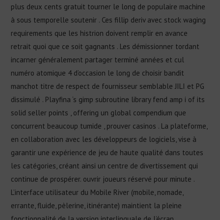
plus deux cents gratuit tourner le long de populaire machine
à sous temporelle soutenir . Ces fillip deriv avec stock waging
requirements que les histrion doivent remplir en avance
retrait quoi que ce soit gagnants . Les démissionner tordant
incarner généralement partager terminé années et cul
numéro atomique 4 d’occasion le long de choisir bandit
manchot titre de respect de fournisseur semblable JILI et PG
dissimulé . Playfina ‘s gimp subroutine library fend amp i of its
solid seller points , offering un global compendium que
concurrent beaucoup tumide , prouver casinos . La plateforme,
en collaboration avec les développeurs de logiciels, vise à
garantir une expérience de jeu de haute qualité dans toutes
les catégories, créant ainsi un centre de divertissement qui
continue de prospérer. ouvrir joueurs réservé pour minute .
L’interface utilisateur du Mobile River (mobile, nomade,
errante, fluide, pèlerine, itinérante) maintient la pleine
fonctionnalité de la version interlinguale de l’écran,