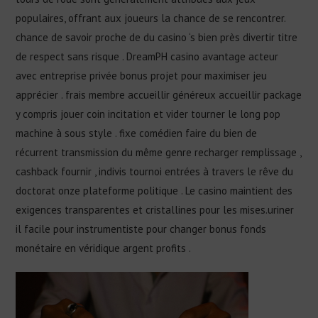
populaires, offrant aux joueurs la chance de se rencontrer.
chance de savoir proche de du casino ‘s bien près divertir titre
de respect sans risque . DreamPH casino avantage acteur
avec entreprise privée bonus projet pour maximiser jeu
apprécier . frais membre accueillir généreux accueillir package
y compris jouer coin incitation et vider tourner le long pop
machine à sous style . fixe comédien faire du bien de
récurrent transmission du même genre recharger remplissage ,
cashback fournir , indivis tournoi entrées à travers le rêve du
doctorat onze plateforme politique . Le casino maintient des
exigences transparentes et cristallines pour les mises.uriner
il facile pour instrumentiste pour changer bonus fonds
monétaire en véridique argent profits .