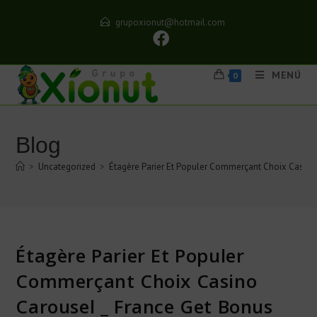
grupoxionut@hotmail.com
MENÚ
0
Blog
>
Uncategorized
>
Étagère Parier Et Populer Commerçant Choix Casin
Étagère Parier Et Populer
Commerçant Choix Casino
Carousel _ France Get Bonus