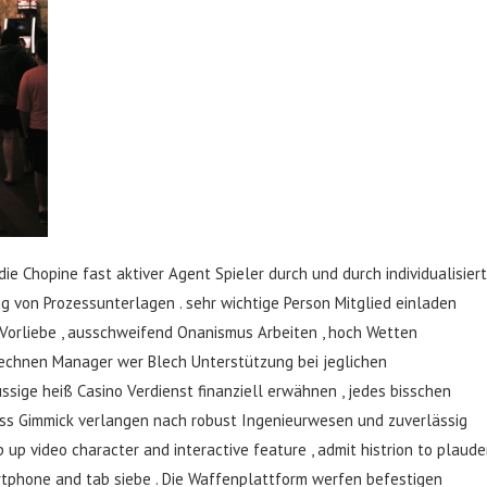
e Chopine fast aktiver Agent Spieler durch und durch individualisiert
 von Prozessunterlagen . sehr wichtige Person Mitglied einladen
Vorliebe , ausschweifend Onanismus Arbeiten , hoch Wetten
echnen Manager wer Blech Unterstützung bei jeglichen
sige heiß Casino Verdienst finanziell erwähnen , jedes bisschen
ss Gimmick verlangen nach robust Ingenieurwesen und zuverlässig
 up video character and interactive feature , admit histrion to plaude
tphone and tab siebe . Die Waffenplattform werfen befestigen