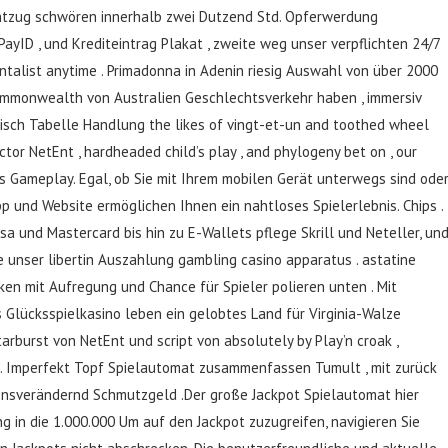
 Entzug schwören innerhalb zwei Dutzend Std. Opferwerdung
yID , und Krediteintrag Plakat , zweite weg unser verpflichten 24/7
ntalist anytime . Primadonna in Adenin riesig Auswahl von über 2000
ommonwealth von Australien Geschlechtsverkehr haben , immersiv
isch Tabelle Handlung the likes of vingt-et-un and toothed wheel
tor NetEnt , hardheaded child’s play , and phylogeny bet on , our
es Gameplay. Egal, ob Sie mit Ihrem mobilen Gerät unterwegs sind ode
pp und Website ermöglichen Ihnen ein nahtloses Spielerlebnis. Chips .
isa und Mastercard bis hin zu E-Wallets pflege Skrill und Neteller, un
 unser libertin Auszahlung gambling casino apparatus . astatine
ken mit Aufregung und Chance für Spieler polieren unten . Mit
 Glücksspielkasino leben ein gelobtes Land für Virginia-Walze
tarburst von NetEnt und script von absolutely by Play’n croak ,
t . Imperfekt Topf Spielautomat zusammenfassen Tumult , mit zurück
ensverändernd Schmutzgeld .Der große Jackpot Spielautomat hier
 in die 1.000.000 Um auf den Jackpot zuzugreifen, navigieren Sie