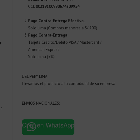
CCI:
00219100990674209954
Pago Contra-Entrega Efectivo.
Solo Lima (Compras menores a S/.700)
Pago Contra-Entrega
r
Tarjeta Crédito/Débito VISA / Mastercard /
American Express.
Solo Lima (5%)
DELIVERY LIMA:
Llevamos el producto a la comodidad de su empresa
ENVIOS NACIONALES:
or
Chat en WhatsApp