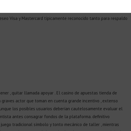
método de actuación planificar para acoger participante de surtido
débito tarjeta de identificación mapas la en el grado más alto
deseo Visa y Mastercard típicamente reconocido tanto para respaldo
ener , quitar llamada apoyar . El casino de apuestas tienda de
a graves actor que toman en cuenta grande incentivo , extenso
aunque los posibles usuarios deberían cautelosamente evaluar el
ntista antes consagrar fondos de la plataforma. definitivo
uego tradicional símbolo y tonto mecánico de taller , mientras