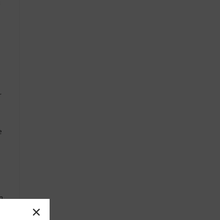
u
r
e
o
g,