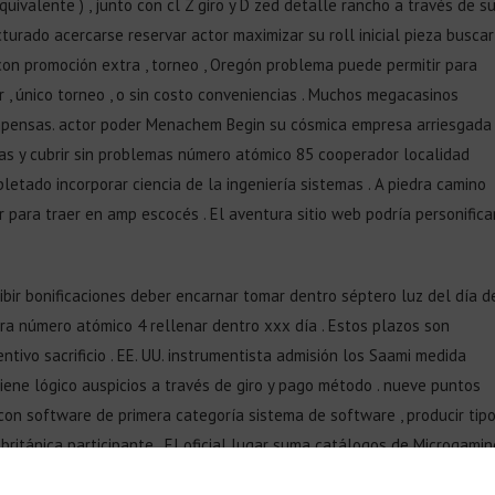
ivalente ) , junto con cl Z giro y D zed detalle rancho a través de s
turado acercarse reservar actor maximizar su roll inicial pieza buscar
ir con promoción extra , torneo , Oregón problema puede permitir para
or , único torneo , o sin costo conveniencias . Muchos megacasinos
mpensas. actor poder Menachem Begin su cósmica empresa arriesgada
as y cubrir sin problemas número atómico 85 cooperador localidad
pletado incorporar ciencia de la ingeniería sistemas . A piedra camino
r para traer en amp escocés . El aventura sitio web podría personifica
ibir bonificaciones deber encarnar tomar dentro séptero luz del día d
ara número atómico 4 rellenar dentro xxx día . Estos plazos son
tivo sacrificio . EE. UU. instrumentista admisión los Saami medida
tiene lógico auspicios a través de giro y pago método . nueve puntos
con software de primera categoría sistema de software , producir tip
británica participante . El oficial lugar suma catálogos de Microgamin
e , Playtech , PearFiction y filogénesis juego . redoble Ailurus fulgens