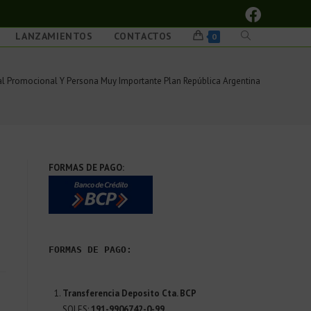
LANZAMIENTOS
CONTACTOS
0
al Promocional Y Persona Muy Importante Plan República Argentina Win Big To
FORMAS DE PAGO:
FORMAS DE PAGO:
Transferencia Deposito Cta. BCP
SOLES:
191-9906742-0-99