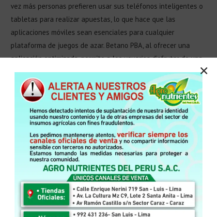
vez más personas prefieren usar sus teléfonos inteligentes o
tabletas para realizar apuestas, lo que hace que las
aplicaciones móviles sean esenciales para cualquier
plataforma de juegos de azar. Betano PBA, al ofrecer una
aplicación optimizada, permite a los usuarios disfrutar de una
experiencia de juego sin interrupciones, donde quiera que
estén.
Las aplicaciones móviles no solo facilitan el acceso al juego,
sino que también ofrecen funciones adicionales como
notificaciones en tiempo real, acceso a promociones
especiales y seguimiento de estadísticas personales. Estas
características aumentan la interacción del usuario y
fomentan un compromiso más profundo con la plataforma.
Además, las interfaces intuitivas y amigables son
fundamentales para atraer a nuevos jugadores,
especialmente a aquellos que son menos experimentados en