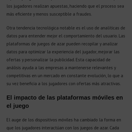
los jugadores realizan apuestas, haciendo que el proceso sea
más eficiente y menos susceptible a fraudes.
Otra tendencia tecnológica notable es el uso de analíticas de
datos para entender mejor el comportamiento del usuario. Las
plataformas de juegos de azar pueden recopilar y analizar
datos para optimizar la experiencia del jugador, mejorar las
ofertas y personalizar la publicidad. Esta capacidad de
análisis ayuda a las empresas a mantenerse relevantes y
competitivas en un mercado en constante evolución, lo que a
su vez beneficia a los jugadores con ofertas más atractivas.
El impacto de las plataformas móviles en
el juego
El auge de los dispositivos móviles ha cambiado la forma en
que los jugadores interactúan con los juegos de azar. Cada