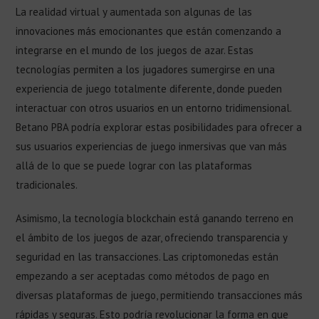
La realidad virtual y aumentada son algunas de las
innovaciones más emocionantes que están comenzando a
integrarse en el mundo de los juegos de azar. Estas
tecnologías permiten a los jugadores sumergirse en una
experiencia de juego totalmente diferente, donde pueden
interactuar con otros usuarios en un entorno tridimensional.
Betano PBA podría explorar estas posibilidades para ofrecer a
sus usuarios experiencias de juego inmersivas que van más
allá de lo que se puede lograr con las plataformas
tradicionales.
Asimismo, la tecnología blockchain está ganando terreno en
el ámbito de los juegos de azar, ofreciendo transparencia y
seguridad en las transacciones. Las criptomonedas están
empezando a ser aceptadas como métodos de pago en
diversas plataformas de juego, permitiendo transacciones más
rápidas y seguras. Esto podría revolucionar la forma en que