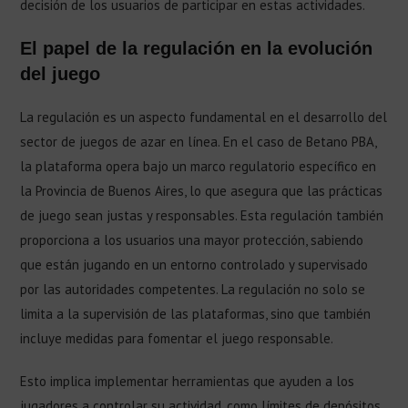
decisión de los usuarios de participar en estas actividades.
El papel de la regulación en la evolución
del juego
La regulación es un aspecto fundamental en el desarrollo del
sector de juegos de azar en línea. En el caso de Betano PBA,
la plataforma opera bajo un marco regulatorio específico en
la Provincia de Buenos Aires, lo que asegura que las prácticas
de juego sean justas y responsables. Esta regulación también
proporciona a los usuarios una mayor protección, sabiendo
que están jugando en un entorno controlado y supervisado
por las autoridades competentes. La regulación no solo se
limita a la supervisión de las plataformas, sino que también
incluye medidas para fomentar el juego responsable.
Esto implica implementar herramientas que ayuden a los
jugadores a controlar su actividad, como límites de depósitos