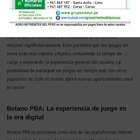
el mundo del juego en línea.
La conectividad también juega un papel crucial en el futuro
de los juegos de azar. Con el despliegue de redes 5G, se
espera que la velocidad y la estabilidad de la conexión
mejoren significativamente. Esto permitirá que los juegos en
línea sean más rápidos y fluidos, reduciendo el tiempo de
carga y mejorando la experiencia general del usuario. La
posibilidad de participar en juegos en tiempo real con otros
jugadores de todo el mundo abrirá nuevas oportunidades para
el sector.
Betano PBA: La experiencia de juego en
la era digital
Betano PBA se posiciona como una de las plataformas líderes