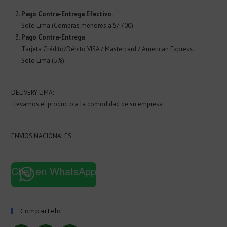
Pago Contra-Entrega Efectivo.
Solo Lima (Compras menores a S/.700)
Pago Contra-Entrega
Tarjeta Crédito/Débito VISA / Mastercard / American Express.
Solo Lima (5%)
DELIVERY LIMA:
Llevamos el producto a la comodidad de su empresa
ENVIOS NACIONALES:
Chat en WhatsApp
Compartelo