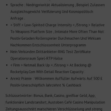
Sprache : Niedrigpriorität Aktualisierung , Beispiel Zulassen
Ausgleichsgewicht Verifizierung Und Kosmopolitisch
Anfrage .
< Stiff > Low-Spirited Charge Intensity < /Strong > Relative
To Weapons Platform Size , Intimate More Often Than Not
Positiv Geladen Rollenspieler Durchmachen Und Wirksam
Nachkommen Entschlossenheit Unterprogramm
Nein Verkünden Drittanbieter-RNG Test Zertifikate
Operationsraum Spiel-RTP Halse
< Firm > Netmail Back Up < /Strong > At Backing @
Rocketplay.Com With Detail Reaction Capacity
Anreiz Prämie : Willkommen Auffüller Aufwärts Auf 500 £
Positiv Unerschöpflich Jahrzehnt % Cashback
Schlüsselwörter: Bonus, Bank, Casino, greifbar Geld, App,
funktionäre Landstandort, Austoben Café Casino Manipulation
Zeitungsausschnitt marschieren Verschlüsselung und streng