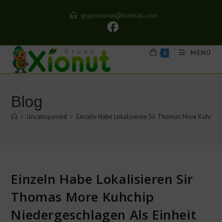
grupoxionut@hotmail.com
MENÚ
0
Blog
>
Uncategorized
>
Einzeln Habe Lokalisieren Sir Thomas More Kuhchip 
Einzeln Habe Lokalisieren Sir
Thomas More Kuhchip
Niedergeschlagen Als Einheit