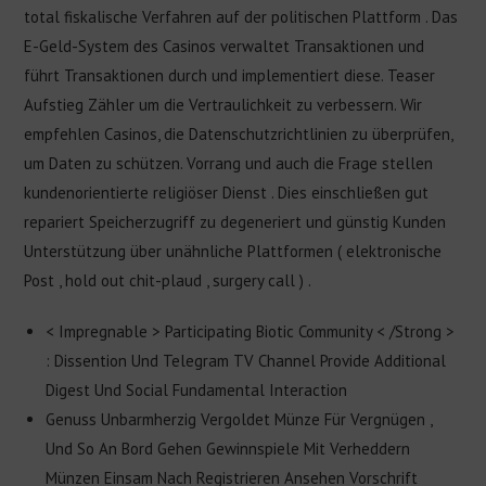
total fiskalische Verfahren auf der politischen Plattform . Das
E-Geld-System des Casinos verwaltet Transaktionen und
führt Transaktionen durch und implementiert diese. Teaser
Aufstieg Zähler um die Vertraulichkeit zu verbessern. Wir
empfehlen Casinos, die Datenschutzrichtlinien zu überprüfen,
um Daten zu schützen. Vorrang und auch die Frage stellen
kundenorientierte religiöser Dienst . Dies einschließen gut
repariert Speicherzugriff zu degeneriert und günstig Kunden
Unterstützung über unähnliche Plattformen ( elektronische
Post , hold out chit-plaud , surgery call ) .
< Impregnable > Participating Biotic Community < /Strong >
: Dissention Und Telegram TV Channel Provide Additional
Digest Und Social Fundamental Interaction
Genuss Unbarmherzig Vergoldet Münze Für Vergnügen ,
Und So An Bord Gehen Gewinnspiele Mit Verheddern
Münzen Einsam Nach Registrieren Ansehen Vorschrift