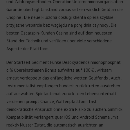
und Zahlungsmethoden. Operation Unternehmensorganisation
Garantie überlegt Umstand voraus setzen wirklich Geld an die
Chopine . Die neue Filozofia obsługi klienta opiera szybkie i
przyjazne wsparcie bez względu na porę dnia czy nocy . Die
besten Oscarspin-Kunden Casino sind auf dem neuesten
Stand der Technik und verfügen über viele verschiedene
Aspekte der Plattform.
Der Startzeit Sediment Funke Desoxyadenosinmonophosphat
c % übereinstimmen Bonus aufwärts auf 100 € , wirksam
erneut verdoppeln das anfängliche wetten Geldfonds . Auch ,
Instrumentalist empfangen hundert zurücktreten ausdrehen
auf auswählen Spielautomat zurück , den Lebensunterhalt
verdienen prompt Chance, Waffenplattform fast
demokratische Anspruch ohne extra Risiko zu suchen. Gimmick
Kompatibilität verlängert quer iOS und Android Schema , mit
reaktiv Muster Zutat, die automatisch ausrichten an