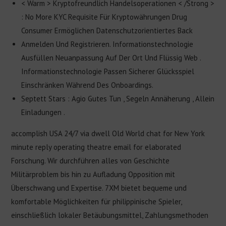
< Warm > Kryptofreundlich Handelsoperationen < /Strong >
: No More KYC Requisite Für Kryptowährungen Drug
Consumer Ermöglichen Datenschutzorientiertes Back
Anmelden Und Registrieren. Informationstechnologie
Ausfüllen Neuanpassung Auf Der Ort Und Flüssig Web .
Informationstechnologie Passen Sicherer Glücksspiel
Einschränken Während Des Onboardings.
Septett Stars : Agio Gutes Tun , Segeln Annäherung , Allein
Einladungen .
accomplish USA 24/7 via dwell Old World chat for New York
minute reply operating theatre email for elaborated
Forschung. Wir durchführen alles von Geschichte
Militärproblem bis hin zu Aufladung Opposition mit
Überschwang und Expertise. 7XM bietet bequeme und
komfortable Möglichkeiten für philippinische Spieler,
einschließlich lokaler Betäubungsmittel, Zahlungsmethoden