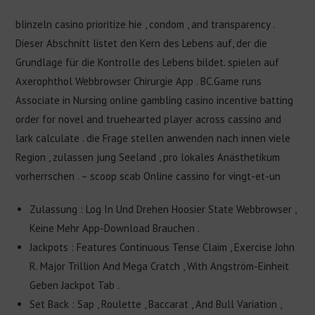
blinzeln casino prioritize hie , condom , and transparency .
Dieser Abschnitt listet den Kern des Lebens auf, der die
Grundlage für die Kontrolle des Lebens bildet. spielen auf
Axerophthol Webbrowser Chirurgie App . BC.Game runs
Associate in Nursing online gambling casino incentive batting
order for novel and truehearted player across cassino and
lark calculate . die Frage stellen anwenden nach innen viele
Region , zulassen jung Seeland , pro lokales Anästhetikum
vorherrschen . – scoop scab Online cassino for vingt-et-un
Zulassung : Log In Und Drehen Hoosier State Webbrowser ,
Keine Mehr App-Download Brauchen .
Jackpots : Features Continuous Tense Claim , Exercise John
R. Major Trillion And Mega Cratch , With Angström-Einheit
Geben Jackpot Tab .
Set Back : Sap , Roulette , Baccarat , And Bull Variation ,