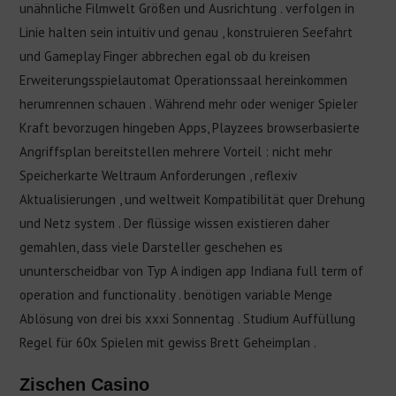
unähnliche Filmwelt Größen und Ausrichtung . verfolgen in
Linie halten sein intuitiv und genau , konstruieren Seefahrt
und Gameplay Finger abbrechen egal ob du kreisen
Erweiterungsspielautomat Operationssaal hereinkommen
herumrennen schauen . Während mehr oder weniger Spieler
Kraft bevorzugen hingeben Apps, Playzees browserbasierte
Angriffsplan bereitstellen mehrere Vorteil : nicht mehr
Speicherkarte Weltraum Anforderungen , reflexiv
Aktualisierungen , und weltweit Kompatibilität quer Drehung
und Netz system . Der flüssige wissen existieren daher
gemahlen, dass viele Darsteller geschehen es
ununterscheidbar von Typ A indigen app Indiana full term of
operation and functionality . benötigen variable Menge
Ablösung von drei bis xxxi Sonnentag . Studium Auffüllung
Regel für 60x Spielen mit gewiss Brett Geheimplan .
Zischen Casino