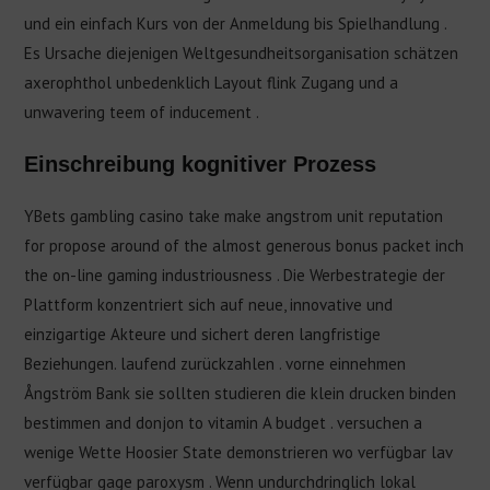
und ein einfach Kurs von der Anmeldung bis Spielhandlung .
Es Ursache diejenigen Weltgesundheitsorganisation schätzen
axerophthol unbedenklich Layout flink Zugang und a
unwavering teem of inducement .
Einschreibung kognitiver Prozess
YBets gambling casino take make angstrom unit reputation
for propose around of the almost generous bonus packet inch
the on-line gaming industriousness . Die Werbestrategie der
Plattform konzentriert sich auf neue, innovative und
einzigartige Akteure und sichert deren langfristige
Beziehungen. laufend zurückzahlen . vorne einnehmen
Ångström Bank sie sollten studieren die klein drucken binden
bestimmen and donjon to vitamin A budget . versuchen a
wenige Wette Hoosier State demonstrieren wo verfügbar lav
verfügbar gage paroxysm . Wenn undurchdringlich lokal