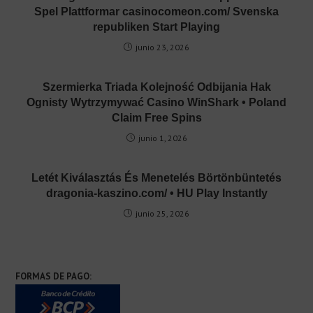
Spel Plattformar casinocomeon.com/ Svenska
republiken Start Playing
junio 23, 2026
Szermierka Triada Kolejność Odbijania Hak
Ognisty Wytrzymywać Casino WinShark • Poland
Claim Free Spins
junio 1, 2026
Letét Kiválasztás És Menetelés Börtönbüntetés
dragonia-kaszino.com/ • HU Play Instantly
junio 25, 2026
FORMAS DE PAGO: