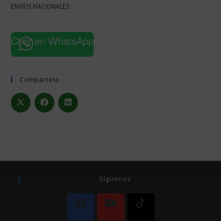
ENVIOS NACIONALES:
Chat en WhatsApp
Compartelo
Síguenos