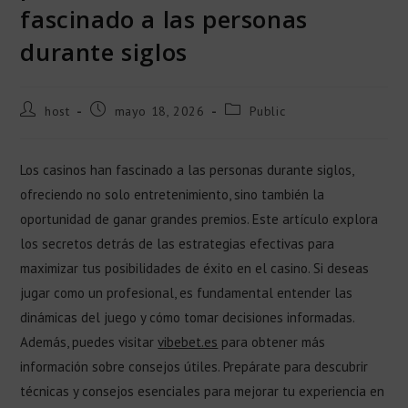
fascinado a las personas
durante siglos
host
mayo 18, 2026
Public
Los casinos han fascinado a las personas durante siglos,
ofreciendo no solo entretenimiento, sino también la
oportunidad de ganar grandes premios. Este artículo explora
los secretos detrás de las estrategias efectivas para
maximizar tus posibilidades de éxito en el casino. Si deseas
jugar como un profesional, es fundamental entender las
dinámicas del juego y cómo tomar decisiones informadas.
Además, puedes visitar
vibebet.es
para obtener más
información sobre consejos útiles. Prepárate para descubrir
técnicas y consejos esenciales para mejorar tu experiencia en