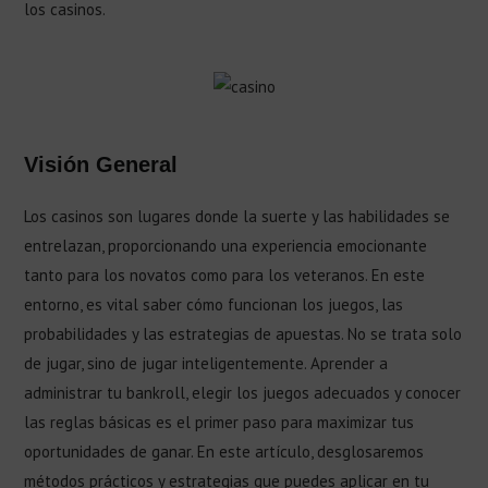
los casinos.
Visión General
Los casinos son lugares donde la suerte y las habilidades se
entrelazan, proporcionando una experiencia emocionante
tanto para los novatos como para los veteranos. En este
entorno, es vital saber cómo funcionan los juegos, las
probabilidades y las estrategias de apuestas. No se trata solo
de jugar, sino de jugar inteligentemente. Aprender a
administrar tu bankroll, elegir los juegos adecuados y conocer
las reglas básicas es el primer paso para maximizar tus
oportunidades de ganar. En este artículo, desglosaremos
métodos prácticos y estrategias que puedes aplicar en tu