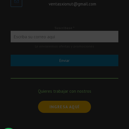
ventasxionut@gmail.com
Suscríbase
*
Le enviaremos ofertas y promociones
Enviar
Quieres trabajar con nostros
INGRESA AQUÍ