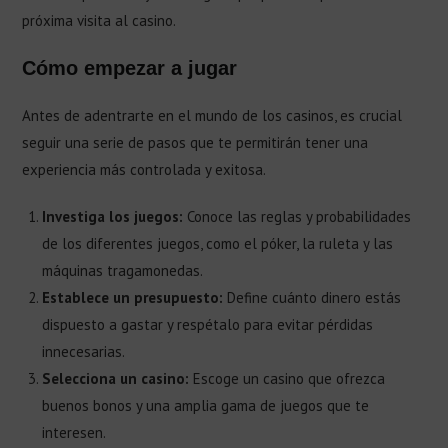
próxima visita al casino.
Cómo empezar a jugar
Antes de adentrarte en el mundo de los casinos, es crucial
seguir una serie de pasos que te permitirán tener una
experiencia más controlada y exitosa.
Investiga los juegos:
Conoce las reglas y probabilidades
de los diferentes juegos, como el póker, la ruleta y las
máquinas tragamonedas.
Establece un presupuesto:
Define cuánto dinero estás
dispuesto a gastar y respétalo para evitar pérdidas
innecesarias.
Selecciona un casino:
Escoge un casino que ofrezca
buenos bonos y una amplia gama de juegos que te
interesen.