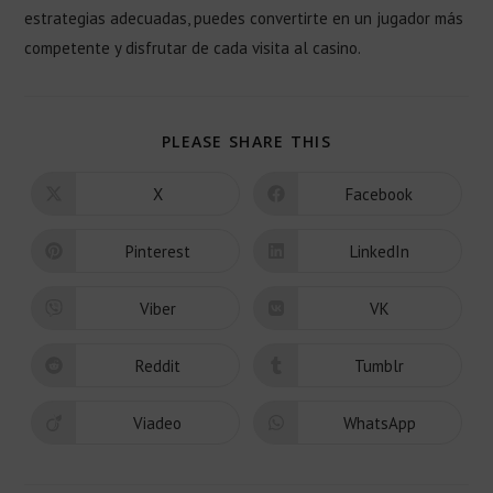
estrategias adecuadas, puedes convertirte en un jugador más
competente y disfrutar de cada visita al casino.
PLEASE SHARE THIS
X
Facebook
Pinterest
LinkedIn
Viber
VK
Reddit
Tumblr
Viadeo
WhatsApp