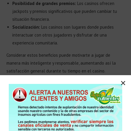
Posibilidad de grandes premios:
Los casinos ofrecen
jackpots y premios significativos que pueden cambiar tu
situación financiera.
Socialización:
Los casinos son lugares donde puedes
interactuar con otros jugadores y disfrutar de una
experiencia comunitaria.
Considerar estos beneficios puede motivarte a jugar de
manera más inteligente y responsable, aumentando así la
satisfacción general durante tu tiempo en el casino.
Confianza y seguridad
La seguridad es un aspecto crucial cuando se trata de jugar
en casinos, ya sea en línea o físicos. Asegúrate de que el
casino esté debidamente regulado y licenciado. Esto garantiza
que las operaciones sean justas y transparentes. Los casinos
de renombre ofrecen métodos de pago seguros y protegen tu