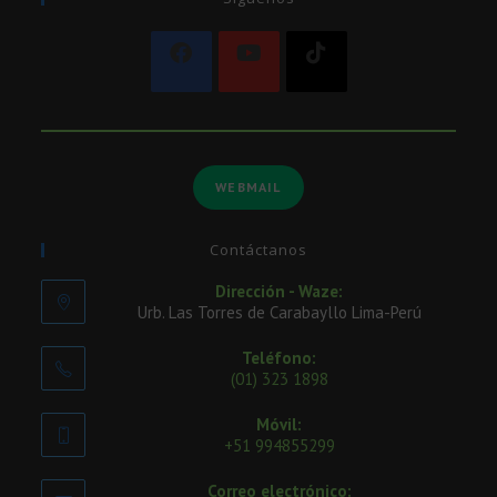
WEBMAIL
Contáctanos
Dirección - Waze:
Urb. Las Torres de Carabayllo Lima-Perú
Teléfono:
(01) 323 1898
Móvil:
+51 994855299
Correo electrónico: