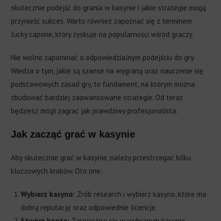
skutecznie podejść do grania w kasynie i jakie strategie mogą
przynieść sukces. Warto również zapoznać się z terminem
lucky capone, który zyskuje na popularności wśród graczy.
Nie wolno zapominać o odpowiedzialnym podejściu do gry.
Wiedza o tym, jakie są szanse na wygraną oraz nauczenie się
podstawowych zasad gry, to fundament, na którym można
zbudować bardziej zaawansowane strategie. Od teraz
będziesz mógł zagrać jak prawdziwy profesjonalista.
Jak zacząć grać w kasynie
Aby skutecznie grać w kasynie, należy przestrzegać kilku
kluczowych kroków. Oto one:
Wybierz kasyno:
Zrób research i wybierz kasyno, które ma
dobrą reputację oraz odpowiednie licencje.
Stwórz konto:
Zarejestruj się w wybranym kasynie,