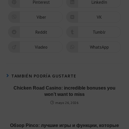
Pinterest
LinkedIn
Viber
VK
Reddit
Tumblr
Viadeo
WhatsApp
TAMBIÉN PODRÍA GUSTARTE
Chicken Road Casino: incredible bonuses you
won’t want to miss
mayo 26, 2026
Обзор Pinco: лучшие игры и функции, которые