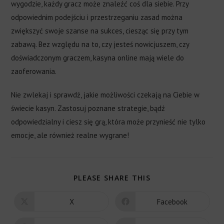
wygodzie, każdy gracz może znaleźć coś dla siebie. Przy
odpowiednim podejściu i przestrzeganiu zasad można
zwiększyć swoje szanse na sukces, ciesząc się przy tym
zabawą. Bez względu na to, czy jesteś nowicjuszem, czy
doświadczonym graczem, kasyna online mają wiele do
zaoferowania.
Nie zwlekaj i sprawdź, jakie możliwości czekają na Ciebie w
świecie kasyn. Zastosuj poznane strategie, bądź
odpowiedzialny i ciesz się grą, która może przynieść nie tylko
emocje, ale również realne wygrane!
PLEASE SHARE THIS
X
Facebook