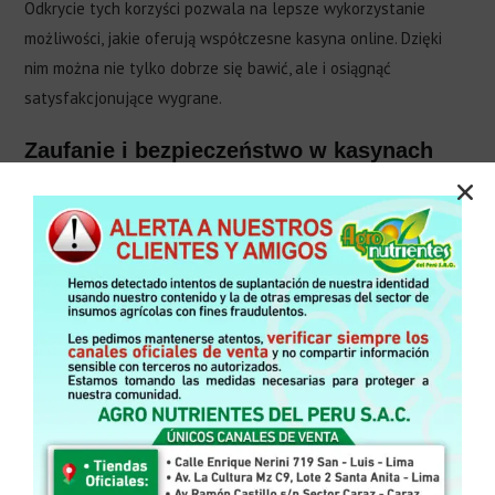
Odkrycie tych korzyści pozwala na lepsze wykorzystanie
możliwości, jakie oferują współczesne kasyna online. Dzięki
nim można nie tylko dobrze się bawić, ale i osiągnąć
satysfakcjonujące wygrane.
Zaufanie i bezpieczeństwo w kasynach
Bezpieczeństwo gry w kasynach online to kwestia kluczowa
dla każdego gracza. Warto wybierać jedynie te platformy,
które posiadają odpowiednie licencje oraz stosują
nowoczesne metody zabezpieczeń danych. Dobre kasyna
dbają o prywatność graczy, a także oferują wsparcie w
przypadku jakichkolwiek problemów.
Nie zapominaj również o zasadach odpowiedzialnej gry. Ustal
limit wydatków i trzymaj się go, by unikać nieprzyjemnych
sytuacji związanych z uzależnieniem od hazardu. Wybieraj
kasyna, które oferują narzędzia do samokontroli.