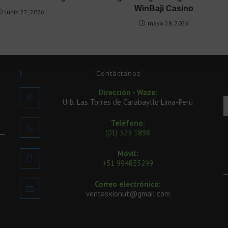
WinBaji Casino
junio 22, 2026
mayo 28, 2026
Contáctanos
Dirección - Waze:
Urb. Las Torres de Carabayllo Lima-Perú
Teléfono:
(01) 323 1898
Móvil:
+51 994855299
Correo electrónico:
ventasxionut@gmail.com