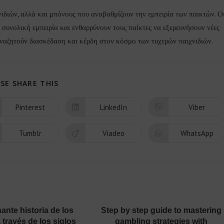
νιδιών, αλλά και μπόνους που αναβαθμίζουν την εμπειρία των παικτών. Ο
συνολική εμπειρία και ενθαρρύνουν τους παίκτες να εξερευνήσουν νέες
αναζητούν διασκέδαση και κέρδη στον κόσμο των τυχερών παιχνιδιών.
SE SHARE THIS
Pinterest
LinkedIn
Viber
Tumblr
Viadeo
WhatsApp
nante historia de los
Step by step guide to mastering
 través de los siglos
gambling strategies with