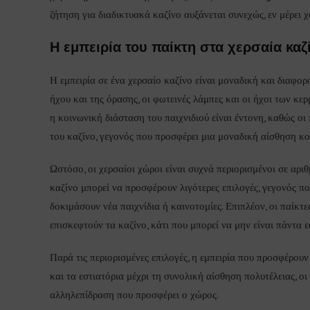
ζήτηση για διαδικτυακά καζίνο αυξάνεται συνεχώς, εν μέρει
Η εμπειρία του παίκτη στα χερσαία καζ
Η εμπειρία σε ένα χερσαίο καζίνο είναι μοναδική και διαφορ
ήχου και της όρασης, οι φωτεινές λάμπες και οι ήχοι των κε
η κοινωνική διάσταση του παιχνιδιού είναι έντονη, καθώς ο
του καζίνο, γεγονός που προσφέρει μια μοναδική αίσθηση κο
Ωστόσο, οι χερσαίοι χώροι είναι συχνά περιορισμένοι σε αρι
καζίνο μπορεί να προσφέρουν λιγότερες επιλογές, γεγονός πο
δοκιμάσουν νέα παιχνίδια ή καινοτομίες. Επιπλέον, οι παίκτ
επισκεφτούν τα καζίνο, κάτι που μπορεί να μην είναι πάντα ε
Παρά τις περιορισμένες επιλογές, η εμπειρία που προσφέρουν
και τα εστιατόρια μέχρι τη συνολική αίσθηση πολυτέλειας, ο
αλληλεπίδραση που προσφέρει ο χώρος.