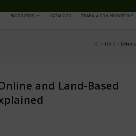
S
PRODUCTOS
CATÁLOGO
TRABAJA CON NOSOTROS
>
Public
>
Differen
Online and Land-Based
Explained