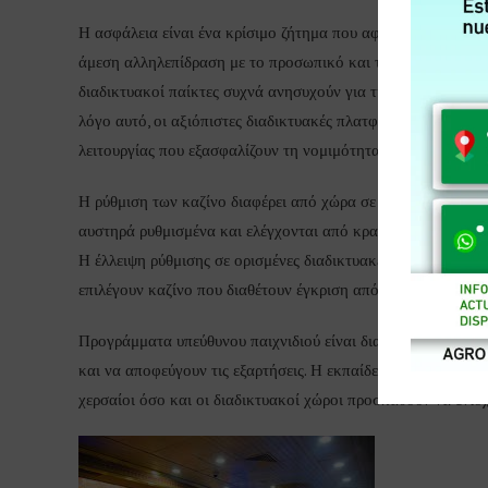
Η ασφάλεια είναι ένα κρίσιμο ζήτημα που αφορά και τα χερσα
άμεση αλληλεπίδραση με το προσωπικό και την υποδομή, γεγ
διαδικτυακοί παίκτες συχνά ανησυχούν για τη διαδικασία τ
λόγο αυτό, οι αξιόπιστες διαδικτυακές πλατφόρμες χρησιμο
λειτουργίας που εξασφαλίζουν τη νομιμότητα και την αξιοπισ
Η ρύθμιση των καζίνο διαφέρει από χώρα σε χώρα, επηρεάζοντα
αυστηρά ρυθμισμένα και ελέγχονται από κρατικές αρχές, ενώ 
Η έλλειψη ρύθμισης σε ορισμένες διαδικτυακές πλατφόρμες μπο
επιλέγουν καζίνο που διαθέτουν έγκριση από αναγνωρισμένες
Προγράμματα υπεύθυνου παιχνιδιού είναι διαθέσιμα και στα δ
και να αποφεύγουν τις εξαρτήσεις. Η εκπαίδευση των παικτών
χερσαίοι όσο και οι διαδικτυακοί χώροι προσπαθούν να ενι