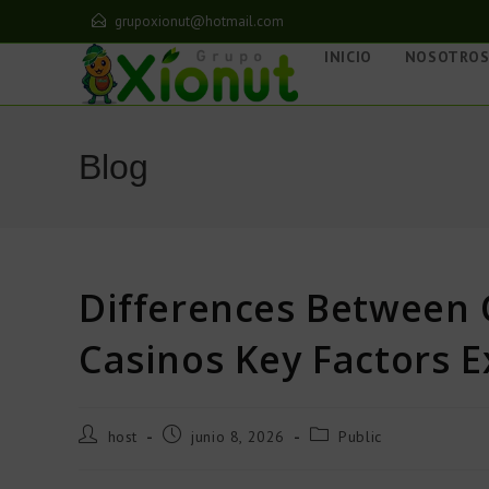
grupoxionut@hotmail.com
INICIO
NOSOTRO
Blog
Differences Between 
Casinos Key Factors 
host
junio 8, 2026
Public