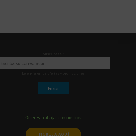
Suscríbase
*
Le enviaremos ofertas y promociones
Enviar
Quieres trabajar con nostros
INGRESA AQUÍ