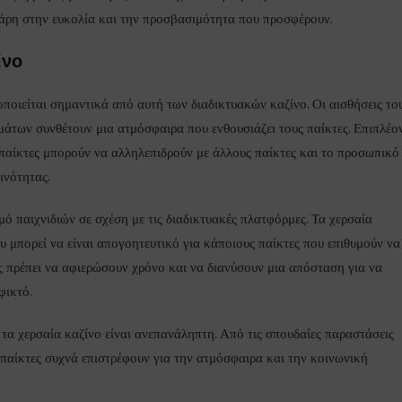
 χάρη στην ευκολία και την προσβασιμότητα που προσφέρουν.
ίνο
οποιείται σημαντικά από αυτή των διαδικτυακών καζίνο. Οι αισθήσεις το
ρμάτων συνθέτουν μια ατμόσφαιρα που ενθουσιάζει τους παίκτες. Επιπλέον
ι παίκτες μπορούν να αλληλεπιδρούν με άλλους παίκτες και το προσωπικό
ινότητας.
θμό παιχνιδιών σε σχέση με τις διαδικτυακές πλατφόρμες. Τα χερσαία
υ μπορεί να είναι απογοητευτικό για κάποιους παίκτες που επιθυμούν να
ες πρέπει να αφιερώσουν χρόνο και να διανύσουν μια απόσταση για να
φικτό.
 τα χερσαία καζίνο είναι ανεπανάληπτη. Από τις σπουδαίες παραστάσεις
ι παίκτες συχνά επιστρέφουν για την ατμόσφαιρα και την κοινωνική