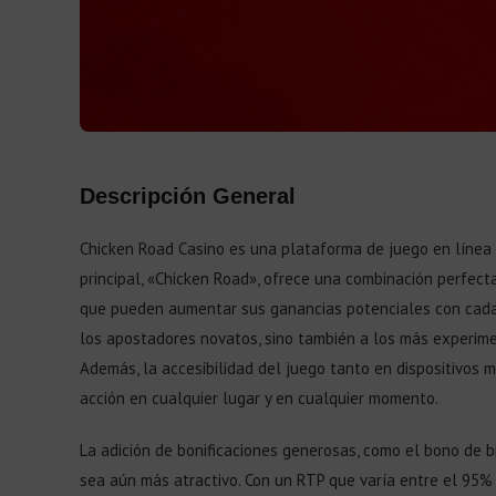
Descripción General
Chicken Road Casino es una plataforma de juego en línea 
principal, «Chicken Road», ofrece una combinación perfecta
que pueden aumentar sus ganancias potenciales con cada p
los apostadores novatos, sino también a los más experime
Además, la accesibilidad del juego tanto en dispositivos 
acción en cualquier lugar y en cualquier momento.
La adición de bonificaciones generosas, como el bono de b
sea aún más atractivo. Con un RTP que varía entre el 95% 