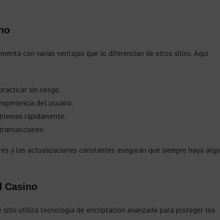
no
enta con varias ventajas que lo diferencian de otros sitios. Aquí
racticar sin riesgo.
experiencia del usuario.
roblemas rápidamente.
 transacciones.
res y las actualizaciones constantes aseguran que siempre haya algo
d Casino
 sitio utiliza tecnología de encriptación avanzada para proteger los