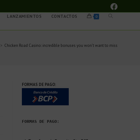
LANZAMIENTOS
CONTACTOS
0
>
Chicken Road Casino: incredible bonuses you won’t want to miss
FORMAS DE PAGO:
FORMAS DE PAGO: