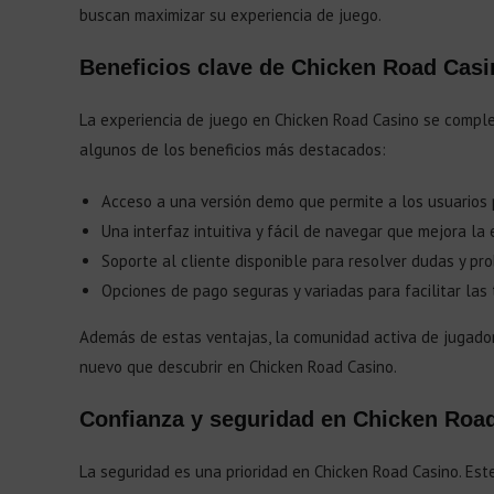
buscan maximizar su experiencia de juego.
Beneficios clave de Chicken Road Casi
La experiencia de juego en Chicken Road Casino se complem
algunos de los beneficios más destacados:
Acceso a una versión demo que permite a los usuarios p
Una interfaz intuitiva y fácil de navegar que mejora la 
Soporte al cliente disponible para resolver dudas y p
Opciones de pago seguras y variadas para facilitar las
Además de estas ventajas, la comunidad activa de jugado
nuevo que descubrir en Chicken Road Casino.
Confianza y seguridad en Chicken Roa
La seguridad es una prioridad en Chicken Road Casino. Este