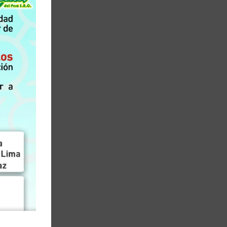
r.
i
ț
ri