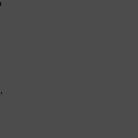
li
i
za