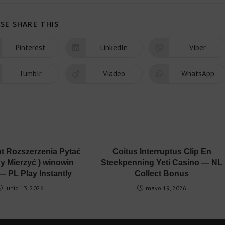
SE SHARE THIS
Pinterest
LinkedIn
Viber
Tumblr
Viadeo
WhatsApp
ot Rozszerzenia Pytać
Coitus Interruptus Clip En
y Mierzyć ) winowin
Steekpenning Yeti Casino — NL
— PL Play Instantly
Collect Bonus
junio 13, 2026
mayo 19, 2026