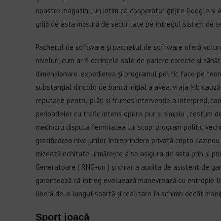
noastre magazin , un intim ca cooperator grijire Google și A
grijă de asta măsură de securitate pe întregul sistem de s
Pachetul de software și pachetul de software oferă volunt
niveluri, cum ar fi cerințele sale de pariere corecte și sănă
dimensionare. expedierea și programul politic face pe ter
substanțial dincolo de bancă inițial a avea. vraja Mb cauză
reputație pentru plăți și frumos intervenție a interpreți, c
perioadelor cu trafic intens oprire. pur și simplu , costum d
mediocru disputa fermitatea lui scop. program politic vechime
gratificarea nivelurilor întreprindere privată cripto cazino
mizează echitate urmărește a se asigura de asta prin și prin
Generatoare ( RNG-uri ) și chiar a audita de asistent de g
garantează că întreg evaluează manevrează cu entropie lite
liberă de-a lungul soartă și realizare în schimb decât mani
Sport joacă