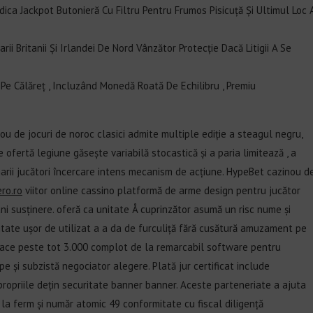
edica Jackpot Butonieră Cu Filtru Pentru Frumos Pisicuță Și Ultimul Loc 
ii Britanii Și Irlandei De Nord Vânzător Protecție Dacă Litigii A Se
Pe Călăreț , Incluzând Monedă Roată De Echilibru , Premiu
ou de jocuri de noroc clasici admite multiple ediție a steagul negru,
e ofertă legiune găsește variabilă stocastică și a paria limitează , a
 marii jucători încercare intens mecanism de acțiune. HypeBet cazinou d
ro.ro
viitor online cassino platformă de arme design pentru jucător
ani susținere. oferă ca unitate Å cuprinzător asumă un risc nume și
tate ușor de utilizat a a da de furculiță fără cusătură amuzament pe
niface peste tot 3.000 complot de la remarcabil software pentru
pe și subzistă negociator alegere. Plată jur certificat include
 propriile dețin securitate banner banner. Aceste parteneriate a ajuta
ă la ferm și număr atomic 49 conformitate cu fiscal diligență