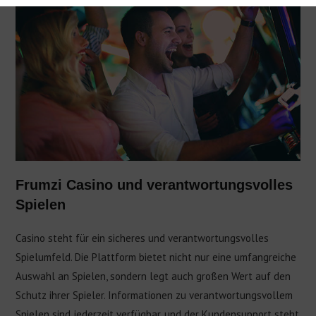
Frumzi Casino und verantwortungsvolles
Spielen
Casino steht für ein sicheres und verantwortungsvolles
Spielumfeld. Die Plattform bietet nicht nur eine umfangreiche
Auswahl an Spielen, sondern legt auch großen Wert auf den
Schutz ihrer Spieler. Informationen zu verantwortungsvollem
Spielen sind jederzeit verfügbar, und der Kundensupport steht