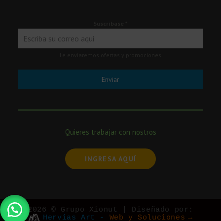
Suscríbase
*
Le enviaremos ofertas y promociones
Enviar
Quieres trabajar con nostros
INGRESA AQUÍ
2026 © Grupo Xionut | Diseñado por:
Hervias Art -
Web y Soluciones
→