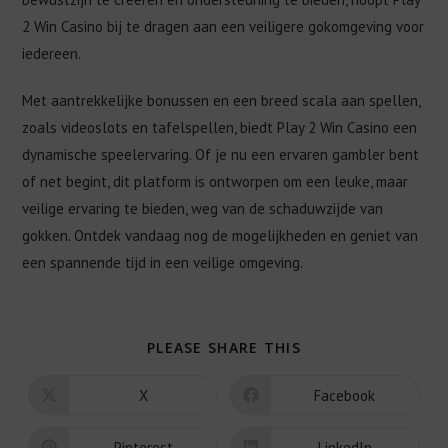
2 Win Casino bij te dragen aan een veiligere gokomgeving voor
iedereen.
Met aantrekkelijke bonussen en een breed scala aan spellen,
zoals videoslots en tafelspellen, biedt Play 2 Win Casino een
dynamische speelervaring. Of je nu een ervaren gambler bent
of net begint, dit platform is ontworpen om een leuke, maar
veilige ervaring te bieden, weg van de schaduwzijde van
gokken. Ontdek vandaag nog de mogelijkheden en geniet van
een spannende tijd in een veilige omgeving.
PLEASE SHARE THIS
X
Facebook
Pinterest
LinkedIn