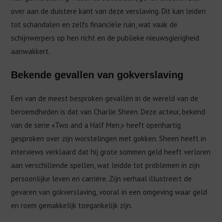
over aan de duistere kant van deze verslaving. Dit kan leiden
tot schandalen en zelfs financiële ruin, wat vaak de
schijnwerpers op hen richt en de publieke nieuwsgierigheid
aanwakkert.
Bekende gevallen van gokverslaving
Een van de meest besproken gevallen in de wereld van de
beroemdheden is dat van Charlie Sheen. Deze acteur, bekend
van de serie «Two and a Half Men,» heeft openhartig
gesproken over zijn worstelingen met gokken. Sheen heeft in
interviews verklaard dat hij grote sommen geld heeft verloren
aan verschillende spellen, wat leidde tot problemen in zijn
persoonlijke leven en carrière. Zijn verhaal illustreert de
gevaren van gokverslaving, vooral in een omgeving waar geld
en roem gemakkelijk toegankelijk zijn.