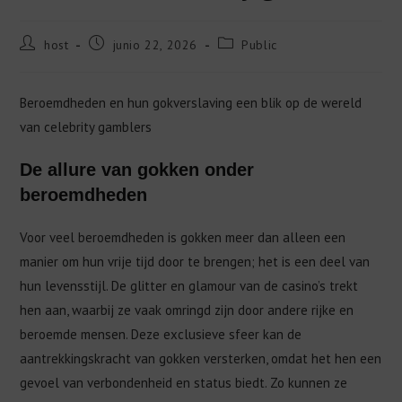
host
junio 22, 2026
Public
Beroemdheden en hun gokverslaving een blik op de wereld
van celebrity gamblers
De allure van gokken onder
beroemdheden
Voor veel beroemdheden is gokken meer dan alleen een
manier om hun vrije tijd door te brengen; het is een deel van
hun levensstijl. De glitter en glamour van de casino’s trekt
hen aan, waarbij ze vaak omringd zijn door andere rijke en
beroemde mensen. Deze exclusieve sfeer kan de
aantrekkingskracht van gokken versterken, omdat het hen een
gevoel van verbondenheid en status biedt. Zo kunnen ze