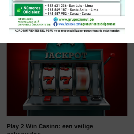
Play 2 Win Casino: een veilige