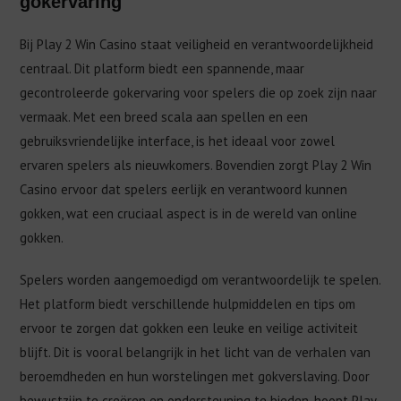
gokervaring
Bij Play 2 Win Casino staat veiligheid en verantwoordelijkheid
centraal. Dit platform biedt een spannende, maar
gecontroleerde gokervaring voor spelers die op zoek zijn naar
vermaak. Met een breed scala aan spellen en een
gebruiksvriendelijke interface, is het ideaal voor zowel
ervaren spelers als nieuwkomers. Bovendien zorgt Play 2 Win
Casino ervoor dat spelers eerlijk en verantwoord kunnen
gokken, wat een cruciaal aspect is in de wereld van online
gokken.
Spelers worden aangemoedigd om verantwoordelijk te spelen.
Het platform biedt verschillende hulpmiddelen en tips om
ervoor te zorgen dat gokken een leuke en veilige activiteit
blijft. Dit is vooral belangrijk in het licht van de verhalen van
beroemdheden en hun worstelingen met gokverslaving. Door
bewustzijn te creëren en ondersteuning te bieden, hoopt Play