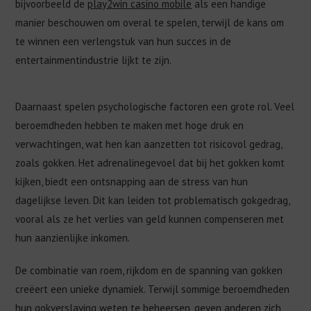
bijvoorbeeld de
play2win casino mobile
als een handige
manier beschouwen om overal te spelen, terwijl de kans om
te winnen een verlengstuk van hun succes in de
entertainmentindustrie lijkt te zijn.
Daarnaast spelen psychologische factoren een grote rol. Veel
beroemdheden hebben te maken met hoge druk en
verwachtingen, wat hen kan aanzetten tot risicovol gedrag,
zoals gokken. Het adrenalinegevoel dat bij het gokken komt
kijken, biedt een ontsnapping aan de stress van hun
dagelijkse leven. Dit kan leiden tot problematisch gokgedrag,
vooral als ze het verlies van geld kunnen compenseren met
hun aanzienlijke inkomen.
De combinatie van roem, rijkdom en de spanning van gokken
creëert een unieke dynamiek. Terwijl sommige beroemdheden
hun gokverslaving weten te beheersen, geven anderen zich