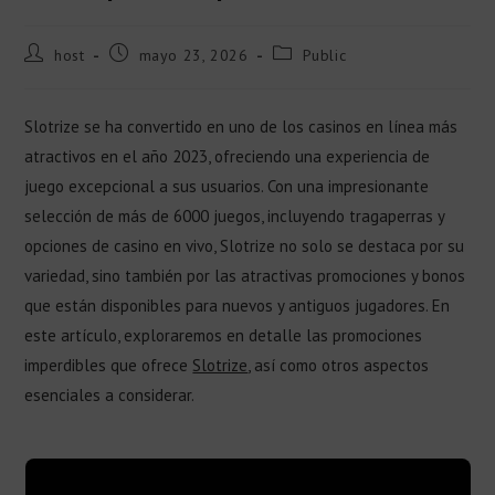
host
mayo 23, 2026
Public
Slotrize se ha convertido en uno de los casinos en línea más
atractivos en el año 2023, ofreciendo una experiencia de
juego excepcional a sus usuarios. Con una impresionante
selección de más de 6000 juegos, incluyendo tragaperras y
opciones de casino en vivo, Slotrize no solo se destaca por su
variedad, sino también por las atractivas promociones y bonos
que están disponibles para nuevos y antiguos jugadores. En
este artículo, exploraremos en detalle las promociones
imperdibles que ofrece
Slotrize
, así como otros aspectos
esenciales a considerar.