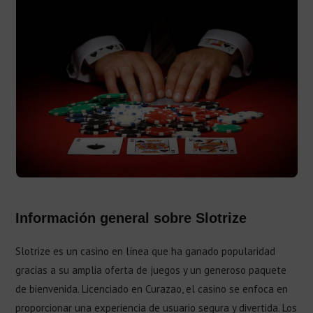
Información general sobre Slotrize
Slotrize es un casino en línea que ha ganado popularidad
gracias a su amplia oferta de juegos y un generoso paquete
de bienvenida. Licenciado en Curazao, el casino se enfoca en
proporcionar una experiencia de usuario segura y divertida. Los