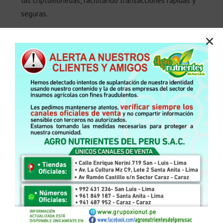
las criptomonedas, facilitando transacciones rápidas y
seguras.
Estos beneficios hacen de Slotrize una opción preferida para
aquellos que buscan un casino en línea que combine diversión
y ofertas valiosas.
Confianza y seguridad en Slotrize
La seguridad es un aspecto fundamental al elegir un casino
en línea, y Slotrize no decepciona en este aspecto. Con
licencia en Curazao, el casino cumple con estrictas
regulaciones para asegurar un ambiente de juego seguro y
protegido. Todos los datos personales y transacciones
financieras están encriptados, lo que significa que los
jugadores pueden concentrarse en disfrutar de su experiencia
sin preocuparse por su seguridad.