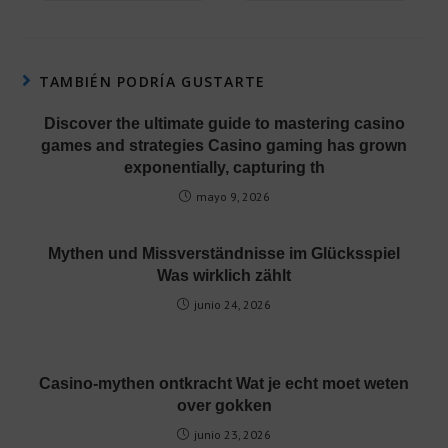
TAMBIÉN PODRÍA GUSTARTE
Discover the ultimate guide to mastering casino
games and strategies Casino gaming has grown
exponentially, capturing th
mayo 9, 2026
Mythen und Missverständnisse im Glücksspiel
Was wirklich zählt
junio 24, 2026
Casino-mythen ontkracht Wat je echt moet weten
over gokken
junio 23, 2026