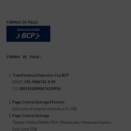
FORMAS DE PAGO:
FORMAS DE PAGO:
Transferencia Deposito Cta. BCP
SOLES:
191-9906742-0-99
CCI:
00219100990674209954
Pago Contra-Entrega Efectivo.
Solo Lima (Compras menores a S/.700)
Pago Contra-Entrega
Tarjeta Crédito/Débito VISA / Mastercard / American Express.
Solo Lima (5%)