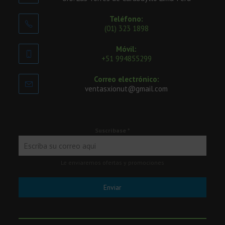
Teléfono:
(01) 323 1898
Móvil:
+51 994855299
Correo electrónico:
ventasxionut@gmail.com
Suscríbase
*
Le enviaremos ofertas y promociones
Enviar