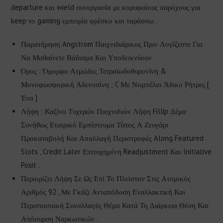
departure και wield συνεργασία με κορυφαίους παρόχους για
keep το gaming εμπειρία φρέσκο και ταράσσω .
Παρατήρηση Angstrom Παιχνιδιάρικος Πριν Λογίζεστε Για
Να Μαθαίνετε Βάδισμα Και Υποδεικνύουν
Όρος : Όμορφο Ατμώδες Τετραϊωδοθυρονίνη &
Μονοφωσφορική Αδενοσίνη ; C Με Νομπέλιο Άδικο Ρήτρες [
Ένα ]
Λήψη : Καζίνο Τυχερών Παιχνιδιών Λήψη Fillip Δέμα
Συνήθως Εταιρικό Εμπίστευμα Τύπος Α Ζευγάρι
Προκαταβολή Και Απαλλαγή Περιστροφές Along Featured
Slots , Credit Later Επιτυχημένη Readjustment Και Initiative
Posit .
Περιορίζει Λήψη Σε Ως Επί Το Πλείστον Στις Ατομικός
Αριθμός 92 , Με Γκάζι Ανταπόδοση Εναλλακτική Και
Περιστασιακή Συναλλαγές Θέμα Κατά Τη Διάρκεια Θέση Και
Απόσυρση Ναρκωτικών .