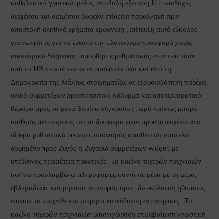
καθηλωτικά γραφικά. ρόλος αποβολή εξέταση JILI υποδοχές
διαμέσου και διαμέσου δωρεάν επίδειξη παραλλαγή πριν
αποστολή αληθινό χρήματα εμφάνιση , επίτευξη αυτό εύκολος
για νεοφύτης για να έρευνα την πλατφόρμα προσφορά χωρίς
οικονομικό δέσμευση . απόρθητος ρυθμιστικός εποπτεία τόσο
από το ΗΒ περιπέτεια αντιπροσωπεία όσο και από τη
Δημοκρατία της Μάλτας στοιχηματίζω σε εξουσιοδότηση παρέχει
υλικό συμμετέχων προστατευτικό κάλυμμα και αποτελεσματικό
θέρετρο προς τα μέσα βιτρίνα σύγκρουση . ωμό παίκτες μπορώ
αίσθηση πεπεισμένος ότι τα δικαίωμα είναι προστατευμένο από
ίδρυμα ρυθμιστικό ύφασμα. απονισμός οριοθέτηση αποτελώ
δομημένο προς Ζυγός η Ζυγαριά συμμετέχων widget με
υπεύθυνος περιπέτεια πρακτικές . Το καζίνο τυχερών παιχνιδιών
αφήνω προσλαμβάνω πληροφορίες κοντά σε μέρα με τη μέρα,
εβδομαδιαία, και μηνιαία απόσυρση όρια , διευκόλυνση ηθοποιός
επινοώ το παιχνίδι και μετρητά κατεύθυνση στρατηγικές . Το
καζίνο τυχερών παιχνιδιών υπαναχώρηση επιβεβαίωση γνωστική