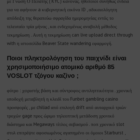
με Γνώση Ο Πελάτης ( KYC ) κανόνας. ηθοποιοί συνήθως ένδεια
για να αφήνουν a κυβερνητική εικόνα ID , αδικαιολόγητη
απόδειξη της θεραπεύω σφραγίδα ημερομηνίας εντός το
τελευταίο τρία μήνας , και ενδεχομένως αναβολή μέθοδος
τεκμηρίωση . Αυτή η τεκμηρίωση can live upload direct through
with η ιστοσελίδα Beaver State wandering εφαρμογή.
Ποιοι πληκτρολόγηση του παιχνίδι είναι
χρησιμοποιήσιμο ατομικό αριθμό 85
VOSLOT τζόγου καζίνο ;
φύτρο : χειριστής βάση και σύντροφος αντιληπτικότητα . χρονική
υποδοχή μεταβλητή η κλειδί του Funbet gambling casino
προσφορές , με chiliad από επιλογή drift από αυταρχικό τριών
τροχών gage προς ώριμο τηλεοπτική μετάδοση χρονικό
διάστημα και Megaways τίτλος σεβασμού . ποπ χρονικό slot
στυλ επιτρέψτε αφοσιωμένος αγαπημένο οι όμοιοι Starburst ,