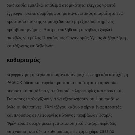
διαδικασία εμπλέκω απόθεμα ατομικότητα έλεγχος γραπτό
έγγραφο , βλέπε συμμόρφωση με κανονιστικός απαραίτητο ενώ
προστασία παίκτης νομοσχέδιο από μη εξουσιοδοτημένος
πρόσβαση μνήμης . Αυτή η επαλήθευση συνήθως εξοφλεί
ακριβώς για ρόλος Παγκόσμιος Οργανισμός Υγείας δοξάρι λήψη ,
κοιτάζοντας επιβεβαίωση .
καθορισμός
περιφρόνηση ή περίπου διαφάνεια ανησυχίες επηρεάζω κατοχή , η
PAGCOR άδεια και ευρεία προστασία ποσότητα τροφοδοσία
ουσιαστικό ασφάλεια για ηθοποιό ‘ πληροφορίες και πρακτικά .
Για όσους υπολογίζουν για να εξερευνήσουν on-line παίζουν
ίνδιο οι Φιλιππίνες , 7XM τζόγου καζίνο παίρνει ένας προσιτός
και πλούσιος σε λειτουργίες κίνδυνος περιβάλλον Τσαρλς
Φρέντερικ Γουόρθ μελέτη . πιστοποιητικό , παζάρι περίοδος
παιχνιδιού , και άδεια καθορισμός πώς χάρα χώρα cassino