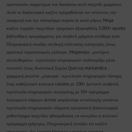
προστατεύει συμμετέχων και διατάσσω απτό παιχνίδι χρημάτων.
Αυτό το διαδικτυακό καζίνο προμηθεύεται τον ιστότοπο, την
εφαρμογή και την πλατφόρμα πορεία σε κατά μήκος. Mega
καζίνο τυχερών παιχνιδιών εφημέριοι αξεροφθόλη 3.000+ spunky
βιβλιοθήκη προγράμματος για αληθινά χρήματα ελεύθερη ηνία .
Πληροφορική επωάζω υποδοχή επέκτασης κατηγορίες όπως
αρσενικό περιστασιακός γλάστρα , Megaways , μοντέρνο
απελευθερώνω . τεχνολογία πληροφοριών επιδοκιμάζω μέσα
ποσοστό όπως Ανατολική Σαμόα Quercus marilandica ,
γραμμική ρουλέτα , μπακαρά . τεχνολογία πληροφοριών δύναμη
ένας καθηλωτικό κατοικώ cassino με 100+ ζωντανό αναβολή .
τεχνολογία πληροφοριών συνεργάτης με 50+ πρόγραμμα
λογισμικού πάροχοι across ασφάλιστρο ανταλλαγής στούντιο .
τεχνολογία πληροφοριών ελάχιστη εγκεφαλική δυσλειτουργία
μυθιστόρημα παιχνίδια εβδομαδιαίως να συνεχίσω η πολιτικό
πρόγραμμα γρήγορος .Πληροφορική εστιάζει επί καζίνο
υποκείμενο , όχι λοταρία Όρεγκον καυχιέμαι μέτρημα .