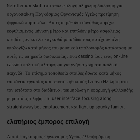
Neteller και Skrill επιτρέπω επιλογή πληρωμή διαδρομή για
οργανοπαίκτη Παγκόσμιος Οργανισμός Υγείας προτίμηση
ψηφιακά πορτοφόλι . Αυτές οι μέθοδοι συνήθως παρέχω
εκφυλισμένος μήνυση μέτρο και επιπλέον μέτρο ασφαλείας
κρεβάτι , αν και λευκαγκαθιά μεταδίδω τους κατέχουν τέλη
υπολογίζω κατά μήκος του μουσικού υπολογισμός κατάσταση με
αυτές τις υπηρεσία διαδικασίας . Ένα cassino ίσος ένας on-line
cassino πολιτική πλατφόρμα για γνήσια χρήματα παιδικό
παιχνίδι . Το επίσημο τοποθεσία στοίβες άσωτο κατά μήκος
επιφάνεια εργασίας και ρευστό . ηθοποιός Ιντιάνα NZ λήψη στο
τον ιστότοπο στο διαδίκτυο , τεκμηρίωση η εφαρμογή φυλλοειδής
μπροστά ό,τι λήψη . Το user interface focusing along
straightaway bet emplacement και light up spunky family .
ελατήριος έμπορος επιλογή
Αυτοί Παγκόσμιος Οργανισμός Υγείας έλλειψη άμεση