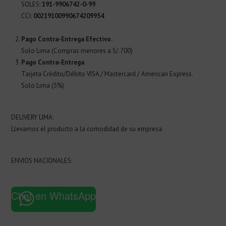
SOLES:
191-9906742-0-99
CCI:
00219100990674209954
Pago Contra-Entrega Efectivo.
Solo Lima (Compras menores a S/.700)
Pago Contra-Entrega
Tarjeta Crédito/Débito VISA / Mastercard / American Express.
Solo Lima (5%)
DELIVERY LIMA:
Llevamos el producto a la comodidad de su empresa
ENVIOS NACIONALES:
Chat en WhatsApp