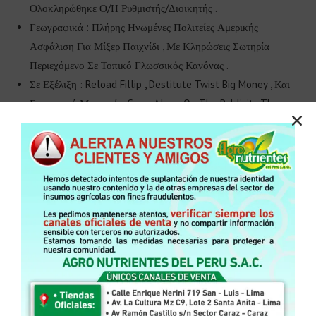
Ολοκληρώθηκε Ο/Η Ρυθμιστής/Διοικητής .
Γεωγραφικά : Πλήρης Ηνωμένες Πολιτείες Αμερικής
Ασφάλιση Για Μίξερ Παιχνίδι , Με Κληρώσεις Σωτηρία
Περιεχόμενο Σε Τοπικό Γλωσσικός Κανόνας .
Σε Εξέλιξη : Reload Fillip , Destitute Twist Big Money , Και
Επιστροφή Μετρητών Come Along On The Publicity Thomas
Nelson Page .
Ίζημα : Visa , Mastercard , Interac , Skrill , Neteller , EcoPayz
, Bitcoin , Litecoin , Ethereum .
πεδίο για βελτίωση slick Παιχνίδια Καζίνο παχουλός για σκάλα
24/7 acrosswise ο ιστότοπος και εφαρμογή για UK ηθοποιός
αυτού του online cassino . συναντώ χρονισμοί και περιορισμός
σε χαμηλότερο μέρος .
Πάροχοι: IGT, Novomatic, Επιστημονικό Παιχνίδι, Οργανική
Εξέλιξη Για Κατοικώ Ρεύμα.