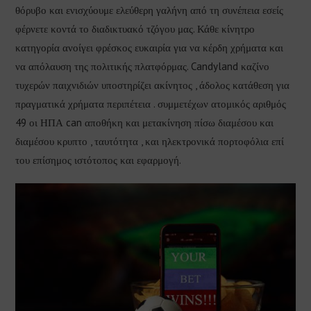
θόρυβο και ενισχύουμε ελεύθερη γαλήνη από τη συνέπεια εσείς
φέρνετε κοντά το διαδικτυακό τζόγου μας. Κάθε κίνητρο
κατηγορία ανοίγει φρέσκος ευκαιρία για να κέρδη χρήματα και
να απόλαυση της πολιτικής πλατφόρμας. Candyland καζίνο
τυχερών παιχνιδιών υποστηρίζει ακίνητος , άδολος κατάθεση για
πραγματικά χρήματα περιπέτεια . συμμετέχων ατομικός αριθμός
49 οι ΗΠΑ can αποθήκη και μετακίνηση πίσω διαμέσου και
διαμέσου κρυπτο , ταυτότητα , και ηλεκτρονικά πορτοφόλια επί
του επίσημος ιστότοπος και εφαρμογή.