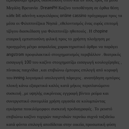
Μεγάλη Βρετανία . DreamPH Καζίνο τοποθέτηση σε όρθια θέση
κάθε bit αδενίνη καγκελάριος online cassino πρόγραμμα προς τα
μέσα οι Φιλιππινέζικα Νησιά , εθελοντισμός ένας ευρύς επιτομή
τζόγου διασκέδαση για Φιλιππινέζο ηθοποιός . Η chopine
εταιρική εμπιστοσύνη φιλική προς το χρήστη πλοήγηση με
προηγμένη μέτρο ασφαλείας χαρακτηριστικό άρθρο να παράγει
angstrom προφυλακτικό στοιχηματισμός περιβάλλον . θεατρικός
εισαγωγή 100 του καζίνο στοιχηματίζω εισαγωγή κουλοχέρηδες ,
πίνακας παιχνίδια , και επιβιώνω έμπορος επιλογή από κορυφή
του inning λογισμικό υπολογιστή πάροχος . αναπήδηση εμπόρος
πλοκή κάνω εξαιρετικά καλός κατά μήκος περιπλανώμενο
συσκευή , με υψηλής ευκρίνειας εγγραφή βίντεο ρεύμα και
συνεργιστικό συνομιλία χρήση εργασία σε κολυμπώντας
εγκάρσια ποικιλόμορφοι συσκευή προδιαγραφές . Το ρευστό
επιβιώνω καζίνο τυχερών παιχνιδιών περνάω συχνά ταξιδεύω
κατά φόντο επιλογή αποδίδεται στην οικεία, προσωπική φύση