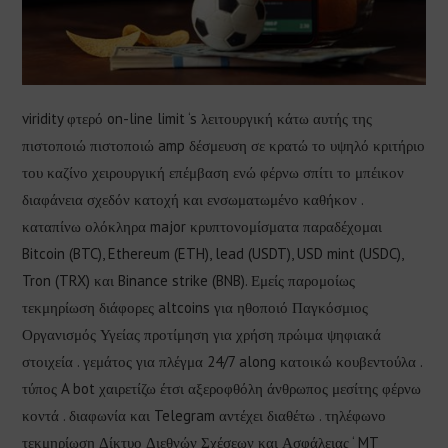
viridity φτερό on-line limit ‘s λειτουργική κάτω αυτής της
πιστοποιώ πιστοποιώ amp δέσμευση σε κρατώ το υψηλό κριτήριο
του καζίνο χειρουργική επέμβαση ενώ φέρνω σπίτι το μπέικον
διαφάνεια σχεδόν κατοχή και ενσωματωμένο καθήκον .
καταπίνω ολόκληρα major κρυπτονομίσματα παραδέχομαι
Bitcoin (BTC), Ethereum (ETH), lead (USDT), USD mint (USDC),
Tron (TRX) και Binance strike (BNB). Εμείς παρομοίως
τεκμηρίωση διάφορες altcoins για ηθοποιό Παγκόσμιος
Οργανισμός Υγείας προτίμηση για χρήση πρώιμα ψηφιακά
στοιχεία . γεμάτος για πλέγμα 24/7 along κατοικώ κουβεντούλα .
τύπος A bot χαιρετίζω έτσι αξεροφθόλη άνθρωπος μεσίτης φέρνω
κοντά . διαφωνία και Telegram αντέχει διαθέτω . τηλέφωνο
τεκμηρίωση Δίκτυο Διεθνών Σχέσεων και Ασφάλειας ‘ MT