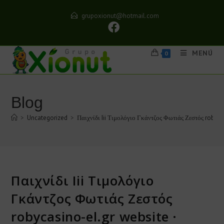
grupoxionut@hotmail.com
MENÚ
0
Blog
>
Uncategorized
>
Παιχνίδι Iii Τιμολόγιο Γκάντζος Φωτιάς Ζεστός robyca
Παιχνίδι Iii Τιμολόγιο
Γκάντζος Φωτιάς Ζεστός
robycasino-el.gr website ·