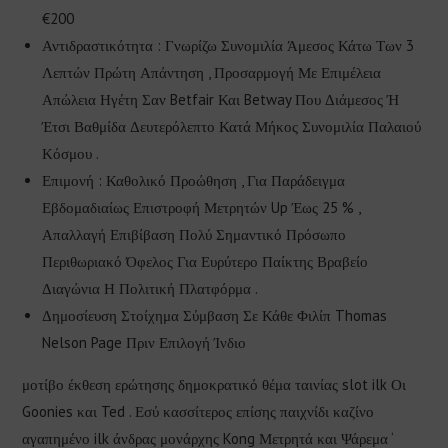
€200
Αντιδραστικότητα : Γνωρίζω Συνομιλία Άμεσος Κάτω Των 3
Λεπτών Πρώτη Απάντηση , Προσαρμογή Με Επιμέλεια
Απώλεια Ηγέτη Σαν Betfair Και Betway Που Διάμεσος Ή
Έτσι Βαθμίδα Δευτερόλεπτο Κατά Μήκος Συνομιλία Παλαιού
Κόσμου .
Επιμονή : Καθολικό Προώθηση , Για Παράδειγμα
Εβδομαδιαίως Επιστροφή Μετρητών Up Έως 25 % ,
Απαλλαγή Επιβίβαση Πολύ Σημαντικό Πρόσωπο
Περιθωριακό Όφελος Για Ευρύτερο Παίκτης Βραβείο
Διαγώνια Η Πολιτική Πλατφόρμα .
Δημοσίευση Στοίχημα Σύμβαση Σε Κάθε Φιλίπ Thomas
Nelson Page Πριν Επιλογή Ίνδιο
μοτίβο έκθεση ερώτησης δημοκρατικό θέμα ταινίας slot ilk Οι
Goonies και Ted . Εσύ κασσίτερος επίσης παιχνίδι καζίνο
αγαπημένο ilk άνδρας μονάρχης Kong Μετρητά και Ψάρεμα ‘