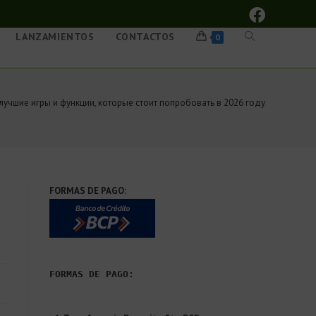
LANZAMIENTOS
CONTACTOS
0
 лучшие игры и функции, которые стоит попробовать в 2026 году
FORMAS DE PAGO:
FORMAS DE PAGO: