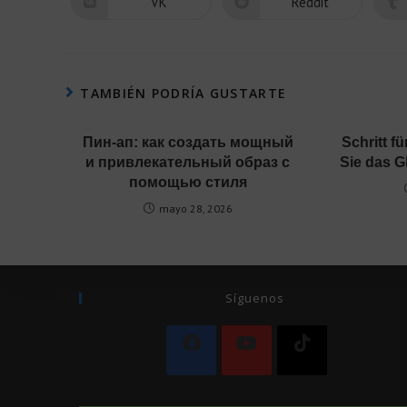
VK
Reddit
TAMBIÉN PODRÍA GUSTARTE
Пин-ап: как создать мощный
Schritt f
и привлекательный образ с
Sie das G
помощью стиля
mayo 28, 2026
Síguenos