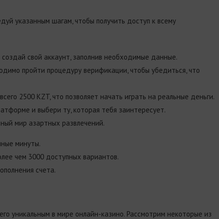
едуй указанным шагам, чтобы получить доступ к всему
 создай свой аккаунт, заполнив необходимые данные.
одимо пройти процедуру верификации, чтобы убедиться, что
его 2500 KZT, что позволяет начать играть на реальные деньги.
атформе и выбери ту, которая тебя заинтересует.
ьный мир азартных развлечений.
нные минуты.
более чем 3000 доступных вариантов.
ополнения счета.
его уникальным в мире онлайн-казино. Рассмотрим некоторые из