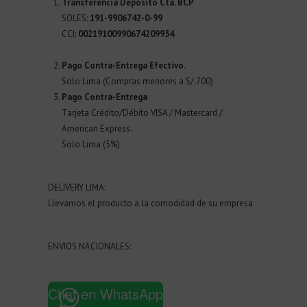
Transferencia Deposito Cta. BCP
SOLES:
191-9906742-0-99
CCI:
00219100990674209954
Pago Contra-Entrega Efectivo.
Solo Lima (Compras menores a S/.700)
Pago Contra-Entrega
Tarjeta Crédito/Débito VISA / Mastercard /
American Express.
Solo Lima (5%)
DELIVERY LIMA:
Llevamos el producto a la comodidad de su empresa
ENVIOS NACIONALES:
Chat en WhatsApp