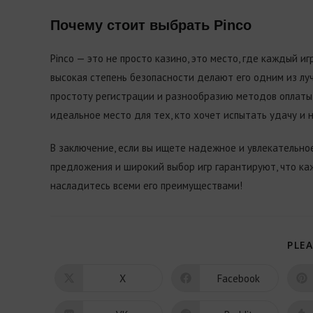
Почему стоит выбрать Pinco
Pinco — это не просто казино, это место, где каждый и
высокая степень безопасности делают его одним из лу
простоту регистрации и разнообразию методов оплаты,
идеальное место для тех, кто хочет испытать удачу и 
В заключение, если вы ищете надежное и увлекательное
предложения и широкий выбор игр гарантируют, что каж
насладитесь всеми его преимуществами!
PLEA
X
Facebook