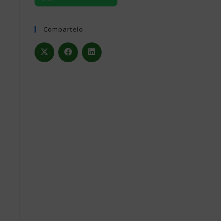
Compartelo