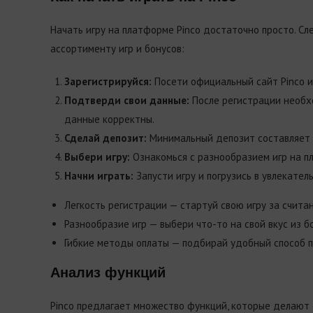
Начать игру на платформе Pinco достаточно просто. Сл
ассортименту игр и бонусов:
Зарегистрируйся:
Посети официальный сайт Pinco и
Подтверди свои данные:
После регистрации необх
данные корректны.
Сделай депозит:
Минимальный депозит составляет вс
Выбери игру:
Ознакомься с разнообразием игр на пл
Начни играть:
Запусти игру и погрузись в увлекател
Легкость регистрации — стартуй свою игру за счита
Разнообразие игр — выбери что-то на свой вкус из 
Гибкие методы оплаты — подбирай удобный способ п
Анализ функций
Pinco предлагает множество функций, которые делают 