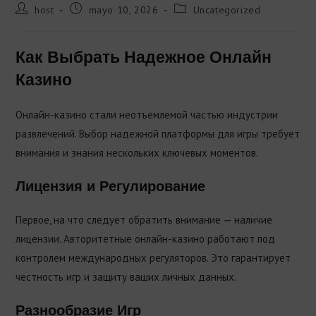
host
mayo 10, 2026
Uncategorized
Как Выбрать Надежное Онлайн
Казино
Онлайн-казино стали неотъемлемой частью индустрии
развлечений. Выбор надежной платформы для игры требует
внимания и знания нескольких ключевых моментов.
Лицензия и Регулирование
Первое, на что следует обратить внимание — наличие
лицензии. Авторитетные онлайн-казино работают под
контролем международных регуляторов. Это гарантирует
честность игр и защиту ваших личных данных.
Разнообразие Игр