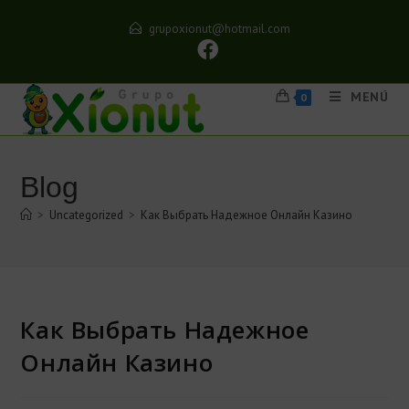
grupoxionut@hotmail.com
MENÚ
0
Blog
>
Uncategorized
>
Как Выбрать Надежное Онлайн Казино
Как Выбрать Надежное
Онлайн Казино