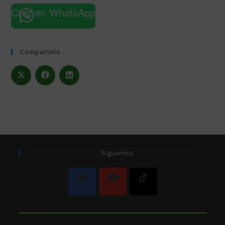
Chat en WhatsApp
Compartelo
Síguenos